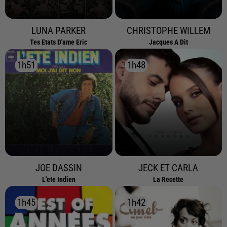
LUNA PARKER
CHRISTOPHE WILLEM
Tes Etats D'ame Eric
Jacques A Dit
1h51
1h51
1h48
1h48
JOE DASSIN
JECK ET CARLA
L'ete Indien
La Recette
1h45
1h45
1h42
1h42