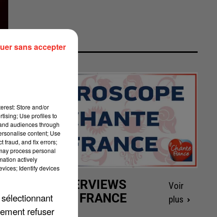
uer sans accepter
erest: Store and/or
tising; Use profiles to
tand audiences through
personalise content; Use
 fraud, and fix errors;
 may process personal
mation actively
vices; Identify devices
LES INTERVIEWS
Voir
 à
CHANTE FRANCE
 sélectionnant
plus
lement refuser