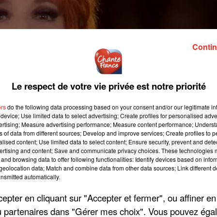
Contin
Le respect de votre vie privée est notre priorité
ers
do the following data processing based on your consent and/or our legitimate int
device; Use limited data to select advertising; Create profiles for personalised adver
vertising; Measure advertising performance; Measure content performance; Unders
ns of data from different sources; Develop and improve services; Create profiles to 
alised content; Use limited data to select content; Ensure security, prevent and detect
ertising and content; Save and communicate privacy choices. These technologies
and browsing data to offer following functionalities: Identify devices based on infor
eolocation data; Match and combine data from other data sources; Link different de
nsmitted automatically.
 cinémas ont diffusé son film-concert intitulé « Nevermore »
pter en cliquant sur "Accepter et fermer", ou affiner en
rançaise était présente lors de la projection au Grand Rex.
/ou partenaires dans "Gérer mes choix". Vous pouvez éga