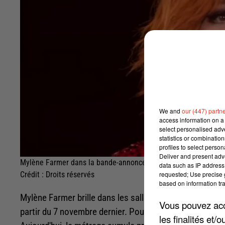
We and
our (447) partn
access information on a 
select personalised ad
statistics or combinatio
profiles to select person
Deliver and present adv
Mylène Farmer dans la bande-annonce de Nevermore
data such as IP address 
requested; Use precise g
Crédit :
Droits réservés
based on information tra
Mylène Farmer brille dans les salles obscures. Tous les
Vous pouvez acce
partir du 7 novembre dernier. Pour l'occasion, la star f
les finalités et