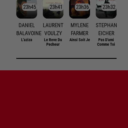
23h45
23h45
23h41
23h41
23h36
23h36
23h32
23h32
DANIEL
LAURENT
MYLENE
STEPHAN
BALAVOINE
VOULZY
FARMER
EICHER
L'aziza
Le Reve Du
Ainsi Soit Je
Pas D'ami
Pecheur
Comme Toi