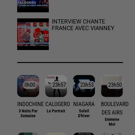
INTERVIEW CHANTE
FRANCE AVEC VIANNEY
0h00
0h00
23h57
23h57
23h53
23h53
23h50
23h50
INDOCHINE
CALOGERO
NIAGARA
BOULEVARD
3 Nuits Par
Le Portrait
Soleil
DES AIRS
Semaine
D'hiver
Emmene
Moi