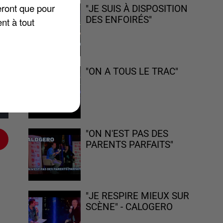
eront que pour
"JE SUIS À DISPOSITION
DES ENFOIRÉS"
nt à tout
"ON A TOUS LE TRAC"
"ON N'EST PAS DES
PARENTS PARFAITS"
"JE RESPIRE MIEUX SUR
SCÈNE" - CALOGERO