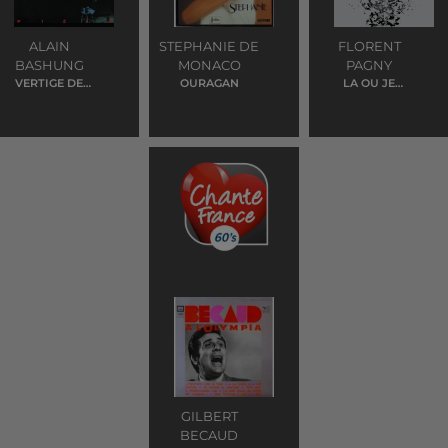
ALAIN
STEPHANIE DE
FLORENT
BASHUNG
MONACO
PAGNY
VERTIGE DE
OURAGAN
LA OU JE
L'AMOUR
T'EMMENERAI
GILBERT
BECAUD