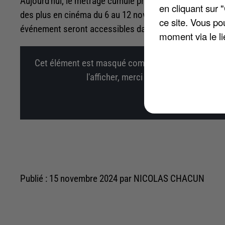
Aujourd'hui, le métrage cumule près de 202.000 spectat
en cliquant sur 
des plus en cinéma du 6 au 12 novembre. Pour rappel, l
ce site. Vous po
événement seront accessibles dans les différents mag
moment via le li
Cet élément est masqué compte-tenu du refus du d
l'afficher, merci de nous donner votr
Affi
Publié : 15 novembre 2024 par NICOLAS CHACUN