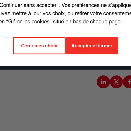
eurs, dont 200.000 en France. Le film se situe dans le top 10
"Continuer sans accepter". Vos préférences ne s'appliqu
e 29 novembre, les DVD, Blu-Ray et coffret du concert
uvez mettre à jour vos choix, ou retirer votre consenteme
asins.
en "Gérer les cookies" situé en bas de chaque page.
épôt de cookies que vous avez exprimé. Si vous souhaitez
e accord en cliquant sur le bouton ci-dessous.
Gérer mes choix
Accepter et fermer
cher l'élément