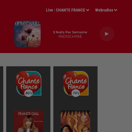
Live :
CHANTE FRANCE
Webradios
3 Nuits Par Semaine
INDOCHINE