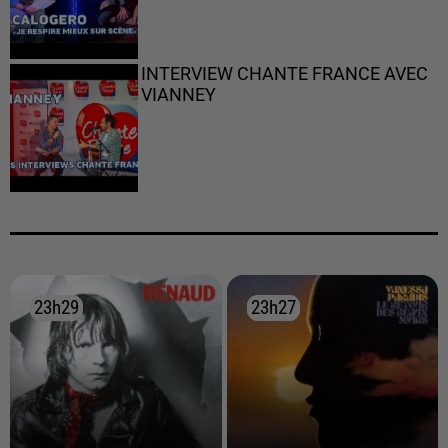
INTERVIEW CHANTE FRANCE AVEC
VIANNEY
23h29
23h29
23h27
23h27