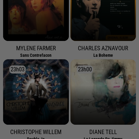
MYLENE FARMER
CHARLES AZNAVOUR
Sans Contrefacon
La Boheme
23h03
23h03
23h00
23h00
CHRISTOPHE WILLEM
DIANE TELL