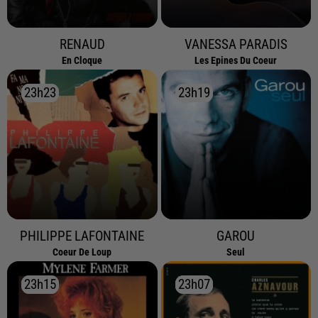
RENAUD
VANESSA PARADIS
En Cloque
Les Epines Du Coeur
23h23
23h23
23h19
23h19
PHILIPPE LAFONTAINE
GAROU
Coeur De Loup
Seul
23h15
23h15
23h07
23h07