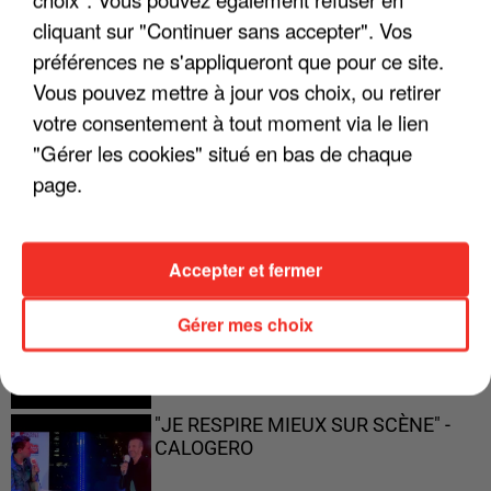
ENFOIRÉS"
cliquant sur "Continuer sans accepter". Vos
préférences ne s'appliqueront que pour ce site.
Vous pouvez mettre à jour vos choix, ou retirer
votre consentement à tout moment via le lien
"ON A TOUS LE TRAC"
"Gérer les cookies" situé en bas de chaque
page.
Accepter et fermer
"ON N'EST PAS DES PARENTS
PARFAITS"
Gérer mes choix
"JE RESPIRE MIEUX SUR SCÈNE" -
CALOGERO