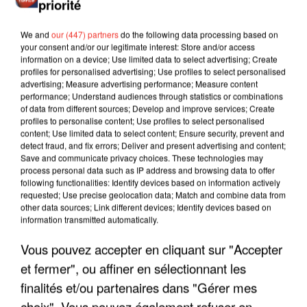
priorité
We and
our (447) partners
do the following data processing based on
your consent and/or our legitimate interest: Store and/or access
information on a device; Use limited data to select advertising; Create
profiles for personalised advertising; Use profiles to select personalised
advertising; Measure advertising performance; Measure content
performance; Understand audiences through statistics or combinations
of data from different sources; Develop and improve services; Create
profiles to personalise content; Use profiles to select personalised
content; Use limited data to select content; Ensure security, prevent and
detect fraud, and fix errors; Deliver and present advertising and content;
Save and communicate privacy choices. These technologies may
process personal data such as IP address and browsing data to offer
following functionalities: Identify devices based on information actively
requested; Use precise geolocation data; Match and combine data from
other data sources; Link different devices; Identify devices based on
information transmitted automatically.
LES INTERVIEWS CHANTE
Voir plus
Vous pouvez accepter en cliquant sur "Accepter
FRANCE
et fermer", ou affiner en sélectionnant les
finalités et/ou partenaires dans "Gérer mes
"JE SUIS À DISPOSITION DES
choix". Vous pouvez également refuser en