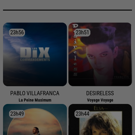
23h56
23h56
23h51
23h51
PABLO VILLAFRANCA
DESIRELESS
La Peine Maximum
Voyage Voyage
23h49
23h49
23h44
23h44