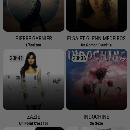
PIERRE GARNIER
ELSA ET GLENN MEDEIROS
L'horizon
Un Roman D'amitie
23h41
23h41
23h36
23h36
ZAZIE
INDOCHINE
Un Point C'est Toi
3e Sexe