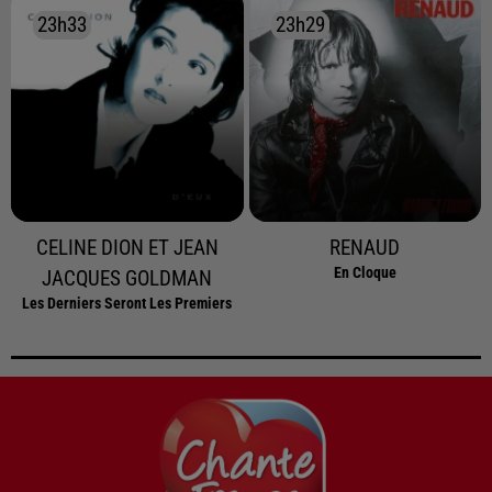
23h33
23h33
23h29
23h29
CELINE DION ET JEAN
RENAUD
En Cloque
JACQUES GOLDMAN
Les Derniers Seront Les Premiers