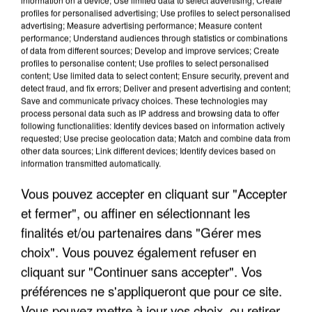
profiles for personalised advertising; Use profiles to select personalised
advertising; Measure advertising performance; Measure content
performance; Understand audiences through statistics or combinations
of data from different sources; Develop and improve services; Create
profiles to personalise content; Use profiles to select personalised
content; Use limited data to select content; Ensure security, prevent and
detect fraud, and fix errors; Deliver and present advertising and content;
Save and communicate privacy choices. These technologies may
LES INTERVIEWS CHANTE
Voir plus
process personal data such as IP address and browsing data to offer
FRANCE
following functionalities: Identify devices based on information actively
requested; Use precise geolocation data; Match and combine data from
other data sources; Link different devices; Identify devices based on
information transmitted automatically.
"JE SUIS À DISPOSITION DES
ENFOIRÉS"
Vous pouvez accepter en cliquant sur "Accepter
et fermer", ou affiner en sélectionnant les
finalités et/ou partenaires dans "Gérer mes
choix". Vous pouvez également refuser en
"ON A TOUS LE TRAC"
cliquant sur "Continuer sans accepter". Vos
préférences ne s'appliqueront que pour ce site.
Vous pouvez mettre à jour vos choix, ou retirer