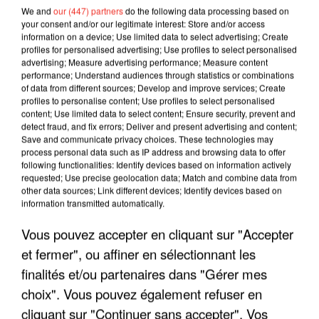
We and
our (447) partners
do the following data processing based on
your consent and/or our legitimate interest: Store and/or access
information on a device; Use limited data to select advertising; Create
profiles for personalised advertising; Use profiles to select personalised
advertising; Measure advertising performance; Measure content
performance; Understand audiences through statistics or combinations
of data from different sources; Develop and improve services; Create
profiles to personalise content; Use profiles to select personalised
content; Use limited data to select content; Ensure security, prevent and
detect fraud, and fix errors; Deliver and present advertising and content;
Save and communicate privacy choices. These technologies may
process personal data such as IP address and browsing data to offer
following functionalities: Identify devices based on information actively
requested; Use precise geolocation data; Match and combine data from
LES INTERVIEWS CHANTE
Voir plus
other data sources; Link different devices; Identify devices based on
FRANCE
information transmitted automatically.
Vous pouvez accepter en cliquant sur "Accepter
"JE SUIS À DISPOSITION DES
et fermer", ou affiner en sélectionnant les
ENFOIRÉS"
finalités et/ou partenaires dans "Gérer mes
choix". Vous pouvez également refuser en
cliquant sur "Continuer sans accepter". Vos