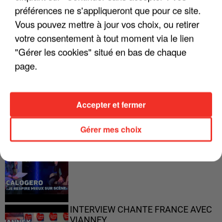
préférences ne s'appliqueront que pour ce site.
"ON A TOUS LE TRAC"
Vous pouvez mettre à jour vos choix, ou retirer
votre consentement à tout moment via le lien
"Gérer les cookies" situé en bas de chaque
page.
"ON N'EST PAS DES PARENTS
PARFAITS"
Accepter et fermer
Gérer mes choix
"JE RESPIRE MIEUX SUR SCÈNE" -
CALOGERO
INTERVIEW CHANTE FRANCE AVEC
VIANNEY