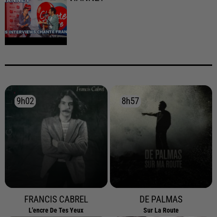
9h02
9h02
8h57
8h57
FRANCIS CABREL
DE PALMAS
L'encre De Tes Yeux
Sur La Route