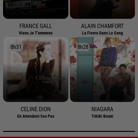
FRANCE GALL
ALAIN CHAMFORT
Viens Je T'emmene
La Fievre Dans Le Sang
8h31
8h31
8h28
8h28
CELINE DION
NIAGARA
En Attendant Ses Pas
Tchiki Boum