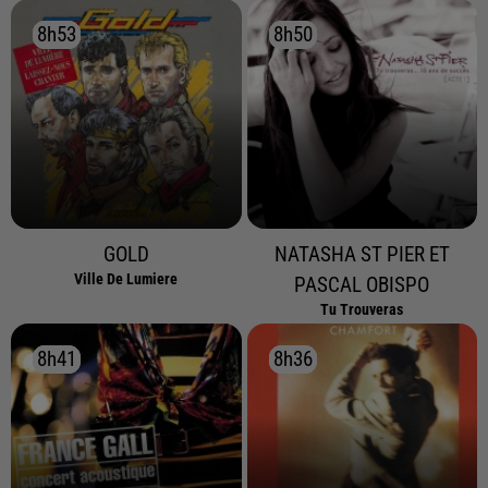
8h53
8h53
8h50
8h50
GOLD
NATASHA ST PIER ET
Ville De Lumiere
PASCAL OBISPO
Tu Trouveras
8h41
8h41
8h36
8h36