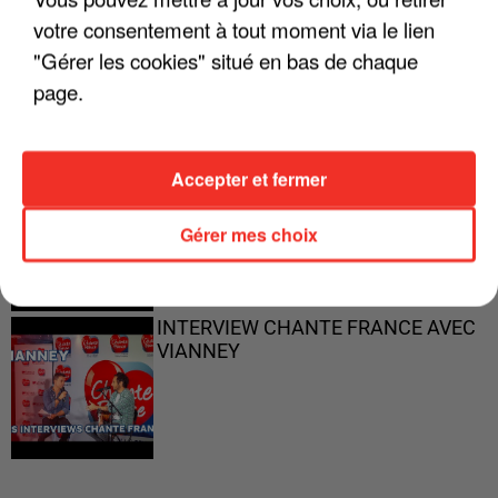
votre consentement à tout moment via le lien
"ON N'EST PAS DES PARENTS
PARFAITS"
"Gérer les cookies" situé en bas de chaque
page.
Accepter et fermer
"JE RESPIRE MIEUX SUR SCÈNE" -
CALOGERO
Gérer mes choix
INTERVIEW CHANTE FRANCE AVEC
VIANNEY