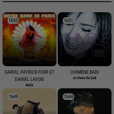
1h55
1h55
1h51
1h51
GAROU, PATRICK FIORI ET
CHIMENE BADI
Je Viens Du Sud
DANIEL LAVOIE
Belle
1h49
1h49
1h44
1h44