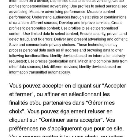
information on a device; Use limited data to select advertising; Create
profiles for personalised advertising; Use profiles to select personalised
advertising; Measure advertising performance; Measure content
performance; Understand audiences through statistics or combinations
of data from different sources; Develop and improve services; Create
profiles to personalise content; Use profiles to select personalised
content; Use limited data to select content; Ensure security, prevent and
LES INTERVIEWS CHANTE
detect fraud, and fix errors; Deliver and present advertising and content;
Voir plus
Save and communicate privacy choices. These technologies may
FRANCE
process personal data such as IP address and browsing data to offer
following functionalities: Identify devices based on information actively
requested; Use precise geolocation data; Match and combine data from
"JE SUIS À DISPOSITION DES
other data sources; Link different devices; Identify devices based on
ENFOIRÉS"
information transmitted automatically.
Vous pouvez accepter en cliquant sur "Accepter
et fermer", ou affiner en sélectionnant les
finalités et/ou partenaires dans "Gérer mes
"ON A TOUS LE TRAC"
choix". Vous pouvez également refuser en
cliquant sur "Continuer sans accepter". Vos
préférences ne s'appliqueront que pour ce site.
Vous pouvez mettre à jour vos choix, ou retirer