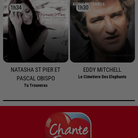
1h34
1h34
1h30
1h30
NATASHA ST PIER ET
EDDY MITCHELL
Le Cimetiere Des Elephants
PASCAL OBISPO
Tu Trouveras