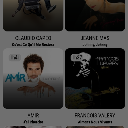
CLAUDIO CAPEO
JEANNE MAS
Qu'est Ce Qu'il Me Restera
Johnny, Johnny
1h41
1h41
1h37
1h37
AMIR
FRANCOIS VALERY
J'ai Cherche
Aimons Nous Vivants