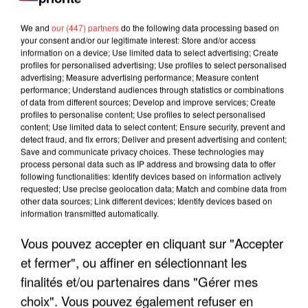
We and
our (447) partners
do the following data processing based on
your consent and/or our legitimate interest: Store and/or access
information on a device; Use limited data to select advertising; Create
profiles for personalised advertising; Use profiles to select personalised
advertising; Measure advertising performance; Measure content
performance; Understand audiences through statistics or combinations
of data from different sources; Develop and improve services; Create
profiles to personalise content; Use profiles to select personalised
content; Use limited data to select content; Ensure security, prevent and
detect fraud, and fix errors; Deliver and present advertising and content;
Save and communicate privacy choices. These technologies may
process personal data such as IP address and browsing data to offer
following functionalities: Identify devices based on information actively
requested; Use precise geolocation data; Match and combine data from
other data sources; Link different devices; Identify devices based on
information transmitted automatically.
LES INTERVIEWS CHANTE
Voir plus
Vous pouvez accepter en cliquant sur "Accepter
FRANCE
et fermer", ou affiner en sélectionnant les
finalités et/ou partenaires dans "Gérer mes
"JE SUIS À DISPOSITION DES
choix". Vous pouvez également refuser en
ENFOIRÉS"