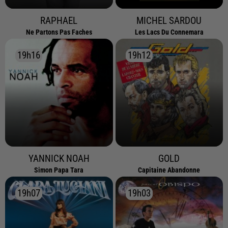
RAPHAEL
MICHEL SARDOU
Ne Partons Pas Faches
Les Lacs Du Connemara
19h16
19h16
19h12
19h12
YANNICK NOAH
GOLD
Simon Papa Tara
Capitaine Abandonne
19h07
19h07
19h03
19h03