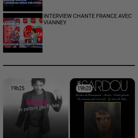
INTERVIEW CHANTE FRANCE AVEC
VIANNEY
19h25
19h25
19h20
19h20