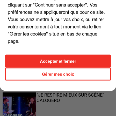
cliquant sur "Continuer sans accepter". Vos
préférences ne s'appliqueront que pour ce site.
Vous pouvez mettre à jour vos choix, ou retirer
votre consentement à tout moment via le lien
"ON A TOUS LE TRAC"
"Gérer les cookies" situé en bas de chaque
page.
Accepter et fermer
"ON N'EST PAS DES PARENTS
PARFAITS"
Gérer mes choix
"JE RESPIRE MIEUX SUR SCÈNE" -
CALOGERO