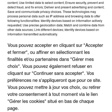
FRANCE
content; Use limited data to select content; Ensure security, prevent and
detect fraud, and fix errors; Deliver and present advertising and content;
Save and communicate privacy choices. These technologies may
process personal data such as IP address and browsing data to offer
"JE SUIS À DISPOSITION DES
following functionalities: Identify devices based on information actively
ENFOIRÉS"
requested; Use precise geolocation data; Match and combine data from
other data sources; Link different devices; Identify devices based on
information transmitted automatically.
Vous pouvez accepter en cliquant sur "Accepter
"ON A TOUS LE TRAC"
et fermer", ou affiner en sélectionnant les
finalités et/ou partenaires dans "Gérer mes
choix". Vous pouvez également refuser en
cliquant sur "Continuer sans accepter". Vos
préférences ne s'appliqueront que pour ce site.
"ON N'EST PAS DES PARENTS
Vous pouvez mettre à jour vos choix, ou retirer
PARFAITS"
votre consentement à tout moment via le lien
"Gérer les cookies" situé en bas de chaque
page.