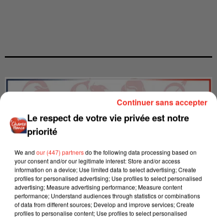
Continuer sans accepter
Le respect de votre vie privée est notre
priorité
We and
our (447) partners
do the following data processing based on
your consent and/or our legitimate interest: Store and/or access
information on a device; Use limited data to select advertising; Create
profiles for personalised advertising; Use profiles to select personalised
advertising; Measure advertising performance; Measure content
performance; Understand audiences through statistics or combinations
of data from different sources; Develop and improve services; Create
LES INTERVIEWS CHANTE
Voir plus
profiles to personalise content; Use profiles to select personalised