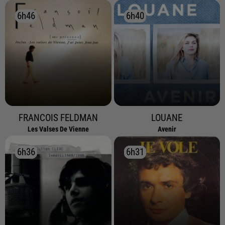
6h46
6h46
6h40
6h40
FRANCOIS FELDMAN
LOUANE
Les Valses De Vienne
Avenir
6h36
6h36
6h31
6h31