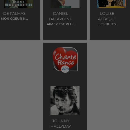
DE PALMAS
DANIEL
LOUISE
MON COEUR NE
BALAVOINE
ATTAQUE
BAT PLUS
AIMER EST PLUS
LES NUITS
FORT QUE
PARISIENNES
D'ETRE AIME
JOHNNY
HALLYDAY