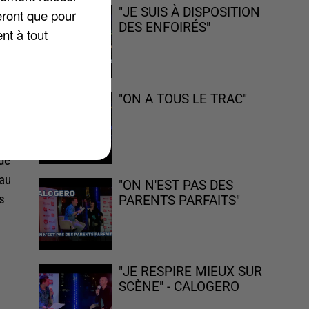
"JE SUIS À DISPOSITION
eront que pour
DES ENFOIRÉS"
nt à tout
"ON A TOUS LE TRAC"
né
mps
 de
eau
"ON N'EST PAS DES
s
PARENTS PARFAITS"
"JE RESPIRE MIEUX SUR
SCÈNE" - CALOGERO