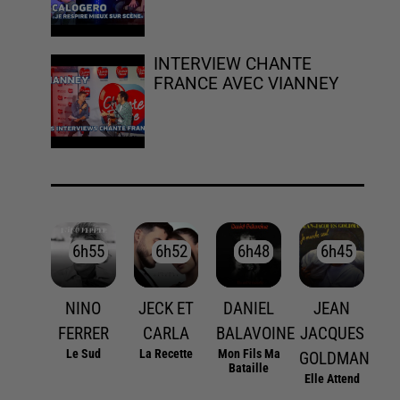
INTERVIEW CHANTE
FRANCE AVEC VIANNEY
6h55
6h55
6h52
6h52
6h48
6h48
6h45
6h45
NINO
JECK ET
DANIEL
JEAN
FERRER
CARLA
BALAVOINE
JACQUES
Le Sud
La Recette
Mon Fils Ma
GOLDMAN
Bataille
Elle Attend