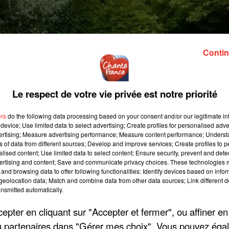
Contin
Le respect de votre vie privée est notre priorité
ers
do the following data processing based on your consent and/or our legitimate int
device; Use limited data to select advertising; Create profiles for personalised adver
vertising; Measure advertising performance; Measure content performance; Unders
ns of data from different sources; Develop and improve services; Create profiles to 
alised content; Use limited data to select content; Ensure security, prevent and detect
ertising and content; Save and communicate privacy choices. These technologies
and browsing data to offer following functionalities: Identify devices based on infor
eolocation data; Match and combine data from other data sources; Link different de
nsmitted automatically.
pter en cliquant sur "Accepter et fermer", ou affiner en
/ou partenaires dans "Gérer mes choix". Vous pouvez éga