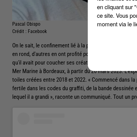
en cliquant sur 
ce site. Vous po
moment via le li
Pascal Obispo
Crédit :
Facebook
On le sait, le confinement lié à la pandémie ces dernièr
en rond, d'autres en ont profité pour expérimenter. C'es
qu'il avait pour coucher ses créations sur des toiles. D
Mer Marine à Bordeaux, à partir du 26 mars 2023. L'expo
toiles créées entre 2018 et 2022. « Commencé dans la 
fertile dans les codes du graffiti, de la bande dessiné
lequel il a grandi », raconte un communiqué. Tout un p