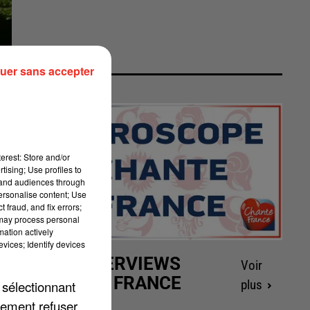
uer sans accepter
erest: Store and/or
tising; Use profiles to
tand audiences through
personalise content; Use
 fraud, and fix errors;
 may process personal
mation actively
vices; Identify devices
LES INTERVIEWS
Voir
CHANTE FRANCE
 sélectionnant
plus
lement refuser