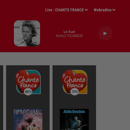
Live :
CHANTE FRANCE
Webradios
Le Sud
NINO FERRER