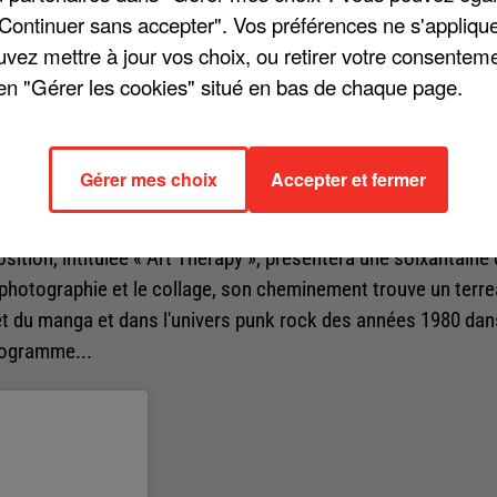
"Continuer sans accepter". Vos préférences ne s'appliqu
uvez mettre à jour vos choix, ou retirer votre consenteme
en "Gérer les cookies" situé en bas de chaque page.
es années a eu plusieurs facettes. Ainsi, si certains ont tour
Gérer mes choix
Accepter et fermer
t le cas de Pascal Obispo, amateur d'art, qui a profité du te
'ailleurs, les peinture de l'artiste seront exposées au Musée
sition, intitulée « Art Therapy », présentera une soixantaine
photographie et le collage, son cheminement trouve un terr
e et du manga et dans l'univers punk rock des années 1980 dan
rogramme...