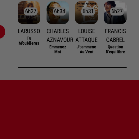
6h37
6h37
6h34
6h34
6h31
6h31
6h27
6h27
LARUSSO
CHARLES
LOUISE
FRANCIS
Tu
AZNAVOUR
ATTAQUE
CABREL
M'oublieras
Emmenez
J't'emmene
Question
Moi
Au Vent
D'equilibre