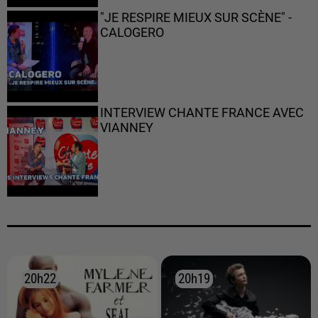
"JE RESPIRE MIEUX SUR SCÈNE" -
CALOGERO
INTERVIEW CHANTE FRANCE AVEC
VIANNEY
20h22
20h22
20h19
20h19