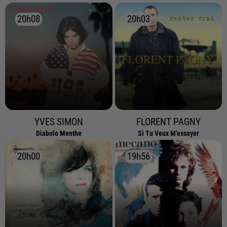
20h08
20h08
20h03
20h03
YVES SIMON
FLORENT PAGNY
Diabolo Menthe
Si Tu Veux M'essayer
20h00
20h00
19h56
19h56