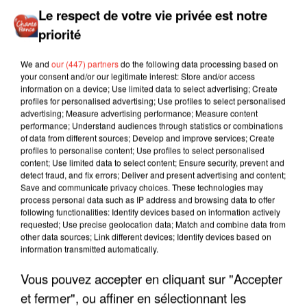
Le respect de votre vie privée est notre
priorité
We and
our (447) partners
do the following data processing based on
your consent and/or our legitimate interest: Store and/or access
information on a device; Use limited data to select advertising; Create
profiles for personalised advertising; Use profiles to select personalised
advertising; Measure advertising performance; Measure content
performance; Understand audiences through statistics or combinations
of data from different sources; Develop and improve services; Create
profiles to personalise content; Use profiles to select personalised
content; Use limited data to select content; Ensure security, prevent and
detect fraud, and fix errors; Deliver and present advertising and content;
Save and communicate privacy choices. These technologies may
process personal data such as IP address and browsing data to offer
following functionalities: Identify devices based on information actively
requested; Use precise geolocation data; Match and combine data from
other data sources; Link different devices; Identify devices based on
information transmitted automatically.
Vous pouvez accepter en cliquant sur "Accepter
et fermer", ou affiner en sélectionnant les
LES INTERVIEWS CHANTE
Voir plus