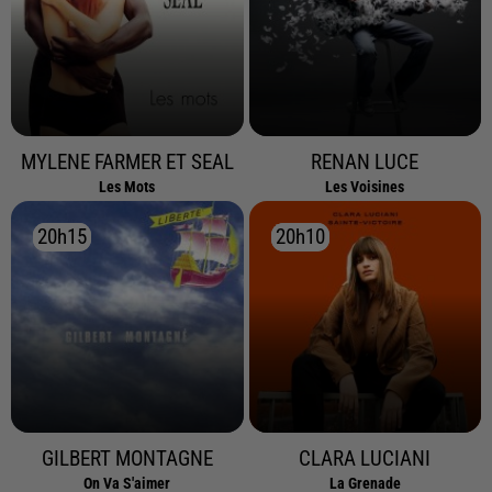
MYLENE FARMER ET SEAL
RENAN LUCE
Les Mots
Les Voisines
20h15
20h15
20h10
20h10
GILBERT MONTAGNE
CLARA LUCIANI
On Va S'aimer
La Grenade