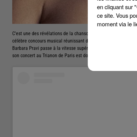
en cliquant sur 
ce site. Vous po
moment via le li
C'est une des révélations de la chanson française en 2021. Barb
célèbre concours musical réunissant de nombreux pays. Son titr
Barbara Pravi passe à la vitesse supérieure, puisqu'elle partira
son concert au Trianon de Paris est doublé pour le 2 février 20