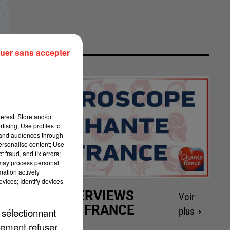
uer sans accepter
erest: Store and/or
tising; Use profiles to
tand audiences through
personalise content; Use
 fraud, and fix errors;
 may process personal
mation actively
vices; Identify devices
LES INTERVIEWS
Voir
CHANTE FRANCE
 sélectionnant
plus
lement refuser