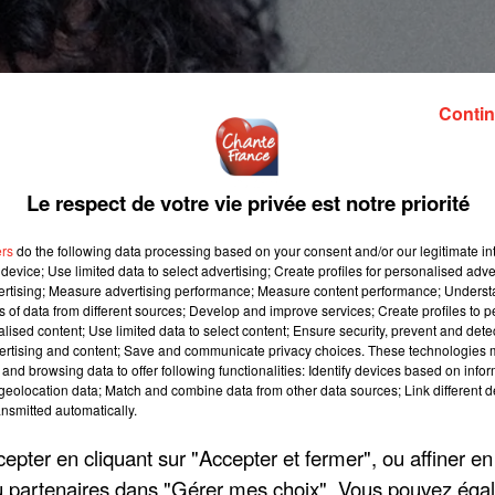
Contin
Le respect de votre vie privée est notre priorité
ers
do the following data processing based on your consent and/or our legitimate int
device; Use limited data to select advertising; Create profiles for personalised adver
vertising; Measure advertising performance; Measure content performance; Unders
ns of data from different sources; Develop and improve services; Create profiles to 
alised content; Use limited data to select content; Ensure security, prevent and detect
ertising and content; Save and communicate privacy choices. These technologies
and browsing data to offer following functionalities: Identify devices based on infor
eolocation data; Match and combine data from other data sources; Link different de
nsmitted automatically.
pter en cliquant sur "Accepter et fermer", ou affiner en
/ou partenaires dans "Gérer mes choix". Vous pouvez éga