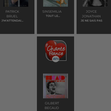
PATRICK
SINSEMILIA
JOYCE
BRUEL
TOUT LE
JONATHAN
BONHEUR DU
J'M'ATTENDAIS
JE NE SAIS PAS
MONDE
PAS A TOI
GILBERT
BECAUD