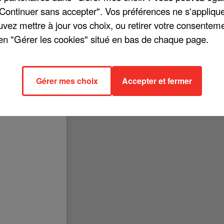
"Continuer sans accepter". Vos préférences ne s'appliqu
uvez mettre à jour vos choix, ou retirer votre consenteme
en "Gérer les cookies" situé en bas de chaque page.
ara Pravi avait fait sensation lors de l'Eurovision, en arrivant 2ème 
e « Voilà » a par la suite cartonné dans les charts du monde entier. E
 en tournée entre le 26 juin prochain et le 30 avril 2022. Déjà complet
Gérer mes choix
Accepter et fermer
22. Retrouvez toutes les dates ci-dessous !