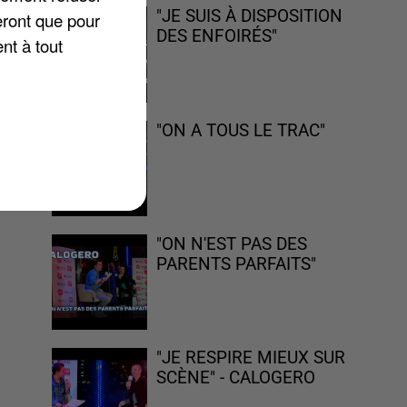
"JE SUIS À DISPOSITION
eront que pour
DES ENFOIRÉS"
nt à tout
du
t
"ON A TOUS LE TRAC"
,
"ON N'EST PAS DES
PARENTS PARFAITS"
"JE RESPIRE MIEUX SUR
SCÈNE" - CALOGERO