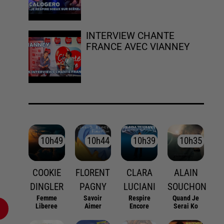
INTERVIEW CHANTE
FRANCE AVEC VIANNEY
10h49
10h49
10h44
10h44
10h39
10h39
10h35
10h35
COOKIE
FLORENT
CLARA
ALAIN
DINGLER
PAGNY
LUCIANI
SOUCHON
Femme
Savoir
Respire
Quand Je
Liberee
Aimer
Encore
Serai Ko