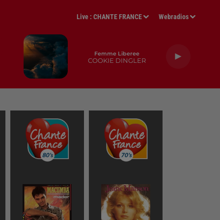
Live :
CHANTE FRANCE
Webradios
Femme Liberee
COOKIE DINGLER