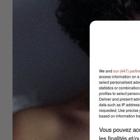
We and
our (447) partn
access information on a 
select personalised ad
statistics or combinatio
profiles to select person
Deliver and present adv
data such as IP address 
requested; Use precise g
based on information tra
Vous pouvez acce
les finalités et