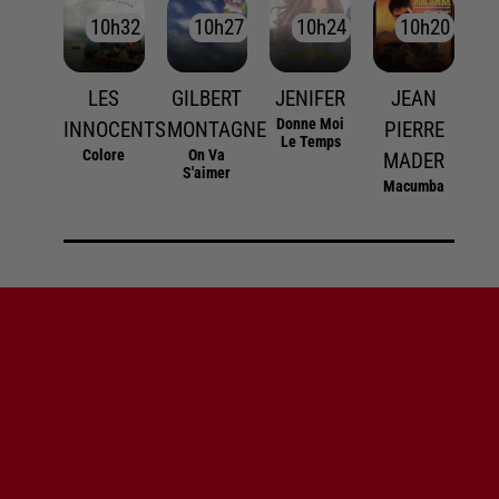
10h32
10h32
10h27
10h27
10h24
10h24
10h20
10h20
LES
GILBERT
JENIFER
JEAN
Donne Moi
INNOCENTS
MONTAGNE
PIERRE
Le Temps
Colore
On Va
MADER
S'aimer
Macumba