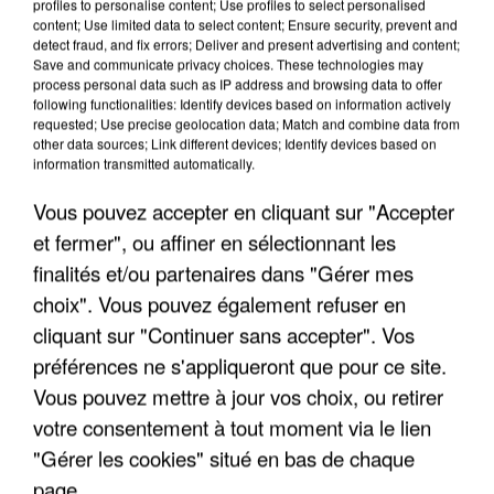
FRANCE
profiles to personalise content; Use profiles to select personalised
content; Use limited data to select content; Ensure security, prevent and
detect fraud, and fix errors; Deliver and present advertising and content;
Save and communicate privacy choices. These technologies may
"JE SUIS À DISPOSITION DES
process personal data such as IP address and browsing data to offer
ENFOIRÉS"
following functionalities: Identify devices based on information actively
requested; Use precise geolocation data; Match and combine data from
other data sources; Link different devices; Identify devices based on
information transmitted automatically.
Vous pouvez accepter en cliquant sur "Accepter
"ON A TOUS LE TRAC"
et fermer", ou affiner en sélectionnant les
finalités et/ou partenaires dans "Gérer mes
choix". Vous pouvez également refuser en
cliquant sur "Continuer sans accepter". Vos
préférences ne s'appliqueront que pour ce site.
"ON N'EST PAS DES PARENTS
PARFAITS"
Vous pouvez mettre à jour vos choix, ou retirer
votre consentement à tout moment via le lien
"Gérer les cookies" situé en bas de chaque
page.