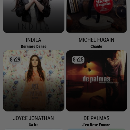
INDILA
MICHEL FUGAIN
Derniere Danse
Chante
8h29
8h29
8h25
8h25
JOYCE JONATHAN
DE PALMAS
Ca Ira
J'en Reve Encore