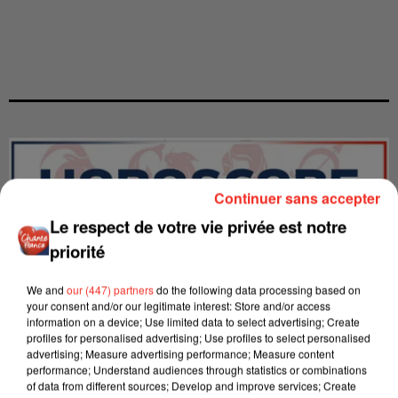
Continuer sans accepter
Le respect de votre vie privée est notre
priorité
We and
our (447) partners
do the following data processing based on
your consent and/or our legitimate interest: Store and/or access
information on a device; Use limited data to select advertising; Create
profiles for personalised advertising; Use profiles to select personalised
advertising; Measure advertising performance; Measure content
performance; Understand audiences through statistics or combinations
LES INTERVIEWS CHANTE
Voir plus
of data from different sources; Develop and improve services; Create