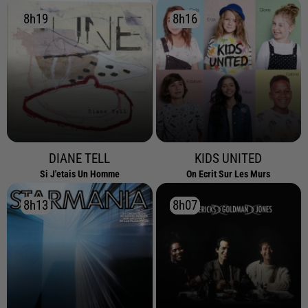
8h19
8h19
8h16
8h16
DIANE TELL
KIDS UNITED
Si J'etais Un Homme
On Ecrit Sur Les Murs
8h13
8h13
8h07
8h07