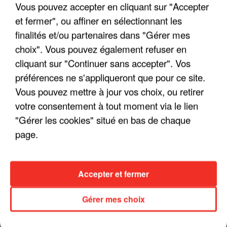
Vous pouvez accepter en cliquant sur "Accepter
et fermer", ou affiner en sélectionnant les
finalités et/ou partenaires dans "Gérer mes
LES INTERVIEWS CHANTE
Voir plus
choix". Vous pouvez également refuser en
FRANCE
cliquant sur "Continuer sans accepter". Vos
préférences ne s'appliqueront que pour ce site.
"JE SUIS À DISPOSITION DES
ENFOIRÉS"
Vous pouvez mettre à jour vos choix, ou retirer
votre consentement à tout moment via le lien
"Gérer les cookies" situé en bas de chaque
page.
"ON A TOUS LE TRAC"
Accepter et fermer
Gérer mes choix
"ON N'EST PAS DES PARENTS
PARFAITS"