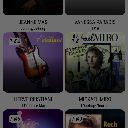
JEANNE MAS
VANESSA PARADIS
Johnny, Johnny
Il Y A
7h54
7h54
7h51
7h51
HERVE CRISTIANI
MICKAEL MIRO
Il Est Libre Max
L'horloge Tourne
7h46
7h46
7h40
7h40