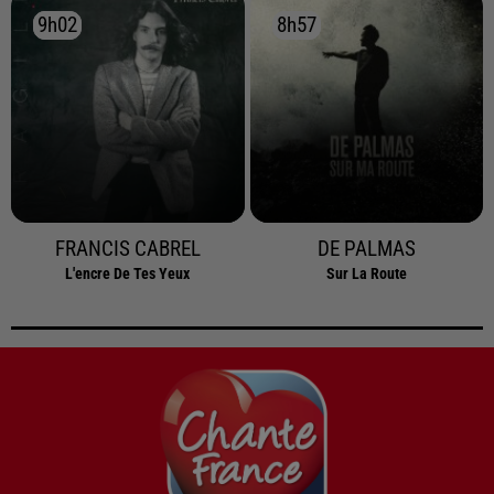
9h02
9h02
8h57
8h57
FRANCIS CABREL
DE PALMAS
L'encre De Tes Yeux
Sur La Route