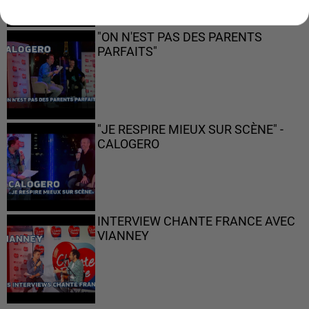
"ON N'EST PAS DES PARENTS
PARFAITS"
"JE RESPIRE MIEUX SUR SCÈNE" -
CALOGERO
INTERVIEW CHANTE FRANCE AVEC
VIANNEY