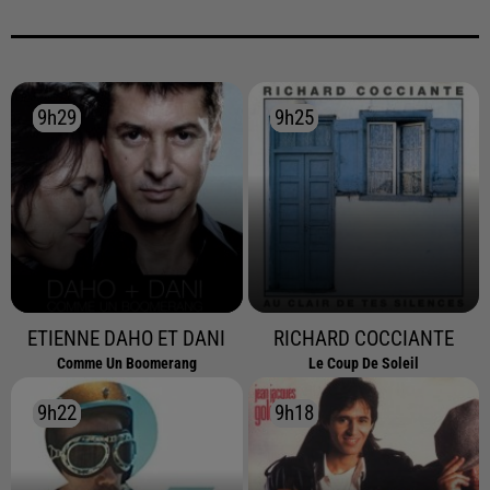
9h29
9h29
9h25
9h25
ETIENNE DAHO ET DANI
RICHARD COCCIANTE
Comme Un Boomerang
Le Coup De Soleil
9h22
9h22
9h18
9h18