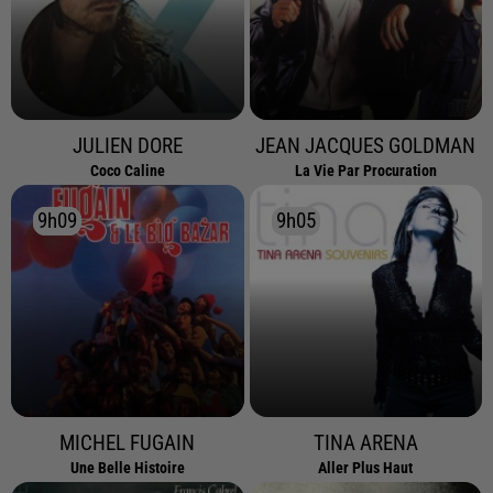
JULIEN DORE
JEAN JACQUES GOLDMAN
Coco Caline
La Vie Par Procuration
9h09
9h09
9h05
9h05
MICHEL FUGAIN
TINA ARENA
Une Belle Histoire
Aller Plus Haut