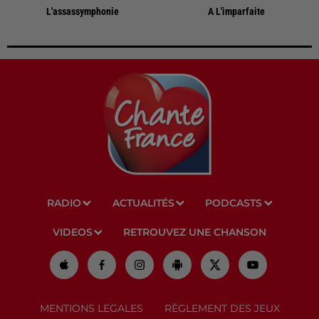
L'assassymphonie
A L'imparfaite
RADIO
ACTUALITÉS
PODCASTS
VIDEOS
RETROUVEZ UNE CHANSON
MENTIONS LEGALES
RÈGLEMENT DES JEUX