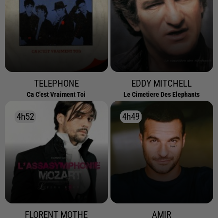
TELEPHONE
EDDY MITCHELL
Ca C'est Vraiment Toi
Le Cimetiere Des Elephants
4h52
4h52
4h49
4h49
FLORENT MOTHE
AMIR