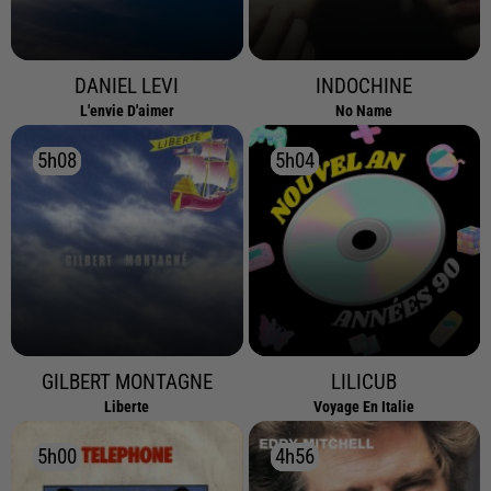
DANIEL LEVI
INDOCHINE
L'envie D'aimer
No Name
5h08
5h08
5h04
5h04
GILBERT MONTAGNE
LILICUB
Liberte
Voyage En Italie
5h00
5h00
4h56
4h56