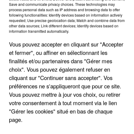
"JE SUIS À DISPOSITION DES
Save and communicate privacy choices. These technologies may
ENFOIRÉS"
process personal data such as IP address and browsing data to offer
following functionalities: Identify devices based on information actively
requested; Use precise geolocation data; Match and combine data from
other data sources; Link different devices; Identify devices based on
information transmitted automatically.
"ON A TOUS LE TRAC"
Vous pouvez accepter en cliquant sur "Accepter
et fermer", ou affiner en sélectionnant les
finalités et/ou partenaires dans "Gérer mes
choix". Vous pouvez également refuser en
cliquant sur "Continuer sans accepter". Vos
"ON N'EST PAS DES PARENTS
préférences ne s'appliqueront que pour ce site.
PARFAITS"
Vous pouvez mettre à jour vos choix, ou retirer
votre consentement à tout moment via le lien
"Gérer les cookies" situé en bas de chaque
page.
"JE RESPIRE MIEUX SUR SCÈNE" -
CALOGERO