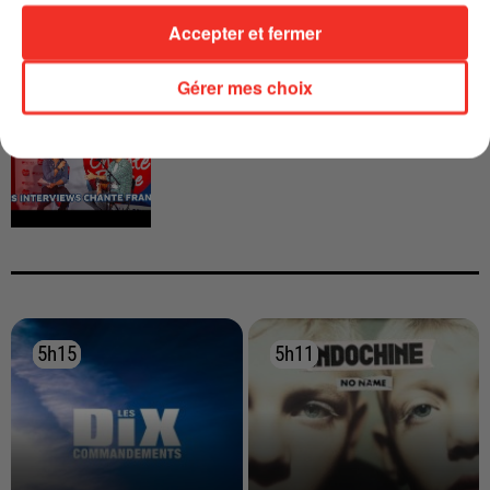
Accepter et fermer
Gérer mes choix
INTERVIEW CHANTE FRANCE AVEC
VIANNEY
5h15
5h15
5h11
5h11