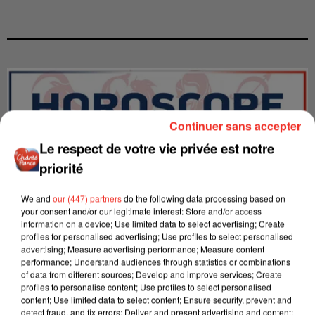
Continuer sans accepter
Le respect de votre vie privée est notre
priorité
We and
our (447) partners
do the following data processing based on
your consent and/or our legitimate interest: Store and/or access
information on a device; Use limited data to select advertising; Create
profiles for personalised advertising; Use profiles to select personalised
advertising; Measure advertising performance; Measure content
LES INTERVIEWS CHANTE
Voir plus
performance; Understand audiences through statistics or combinations
of data from different sources; Develop and improve services; Create
FRANCE
profiles to personalise content; Use profiles to select personalised
content; Use limited data to select content; Ensure security, prevent and
detect fraud, and fix errors; Deliver and present advertising and content;