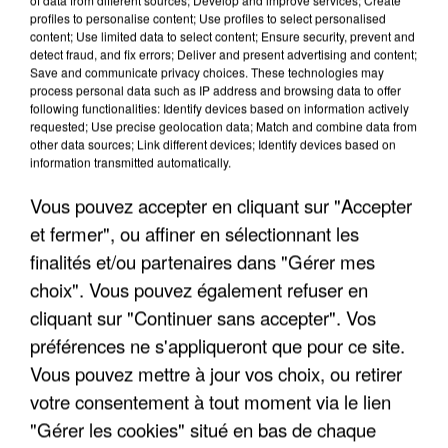
profiles to personalise content; Use profiles to select personalised
LES INTERVIEWS CHANTE
content; Use limited data to select content; Ensure security, prevent and
Voir plus
detect fraud, and fix errors; Deliver and present advertising and content;
FRANCE
Save and communicate privacy choices. These technologies may
process personal data such as IP address and browsing data to offer
following functionalities: Identify devices based on information actively
"JE SUIS À DISPOSITION DES
requested; Use precise geolocation data; Match and combine data from
ENFOIRÉS"
other data sources; Link different devices; Identify devices based on
information transmitted automatically.
Vous pouvez accepter en cliquant sur "Accepter
et fermer", ou affiner en sélectionnant les
"ON A TOUS LE TRAC"
finalités et/ou partenaires dans "Gérer mes
choix". Vous pouvez également refuser en
cliquant sur "Continuer sans accepter". Vos
préférences ne s'appliqueront que pour ce site.
Vous pouvez mettre à jour vos choix, ou retirer
"ON N'EST PAS DES PARENTS
votre consentement à tout moment via le lien
PARFAITS"
"Gérer les cookies" situé en bas de chaque