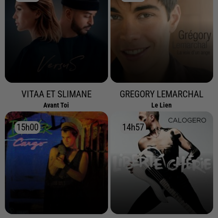
VITAA ET SLIMANE
GREGORY LEMARCHAL
Avant Toi
Le Lien
15h00
15h00
14h57
14h57