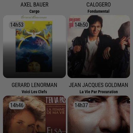
AXEL BAUER
CALOGERO
Cargo
Fondamental
14h53
14h53
14h50
14h50
GERARD LENORMAN
JEAN JACQUES GOLDMAN
Voici Les Clefs
La Vie Par Procuration
14h46
14h46
14h37
14h37