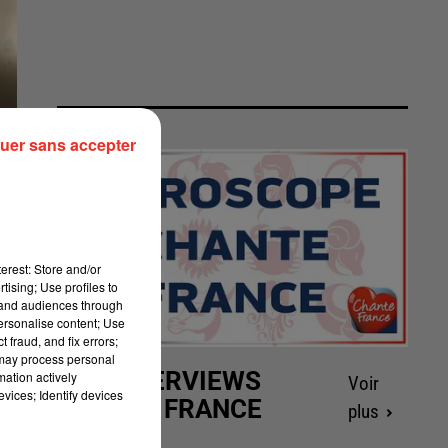
uer sans accepter
erest: Store and/or
tising; Use profiles to
tand audiences through
personalise content; Use
 fraud, and fix errors;
 may process personal
LES INTERVIEWS
mation actively
Voir
vices; Identify devices
CHANTE FRANCE
plus