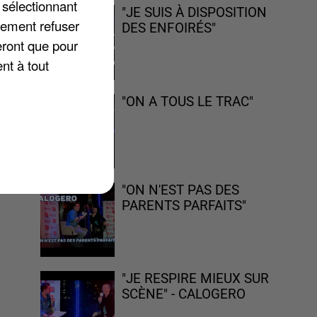
 sélectionnant
"JE SUIS À DISPOSITION
lement refuser
DES ENFOIRÉS"
eront que pour
nt à tout
"ON A TOUS LE TRAC"
on
"ON N'EST PAS DES
PARENTS PARFAITS"
"JE RESPIRE MIEUX SUR
SCÈNE" - CALOGERO