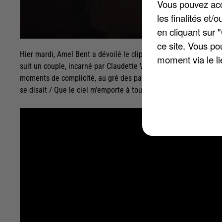
Vous pouvez acce
les finalités et
en cliquant sur 
ce site. Vous po
Hier mardi, Amel Bent a dévoilé le clip du morceau « Ton nom ».
moment via le li
suit un couple, incarné par Claudette Walker et Arthur Morel.
moments de complicité, au gré des paroles d'Amel Bent : « Et 
se disait / Que le ciel m'emporte à tout jamais / Quand j'oubli