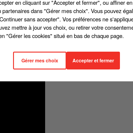
pter en cliquant sur "Accepter et fermer", ou affiner en
/ou partenaires dans "Gérer mes choix". Vous pouvez éga
"Continuer sans accepter". Vos préférences ne s'appliqu
uvez mettre à jour vos choix, ou retirer votre consenteme
 Il s'agit d'un nouvel extrait de son septième album « Vivante ». On y
en "Gérer les cookies" situé en bas de chaque page.
 Au crépuscule de leur vie, l'homme et la femme partage de nombreux
si soudain le temps nous est compté / Rappelle-moi tous les mots qu'
erai ton nom ». Regardez !
Gérer mes choix
Accepter et fermer