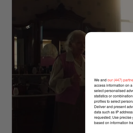
We and
our (447) partn
access information on a 
select personalised ad
statistics or combinatio
profiles to select person
Deliver and present adv
data such as IP address 
requested; Use precise g
based on information tra