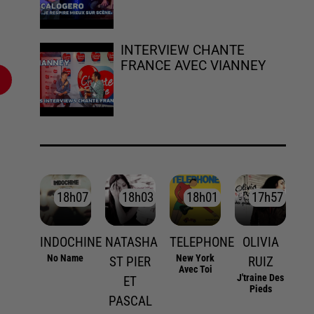
INTERVIEW CHANTE
FRANCE AVEC VIANNEY
18h07
18h07
18h03
18h03
18h01
18h01
17h57
17h57
INDOCHINE
NATASHA
TELEPHONE
OLIVIA
No Name
New York
ST PIER
RUIZ
Avec Toi
J'traine Des
ET
Pieds
PASCAL