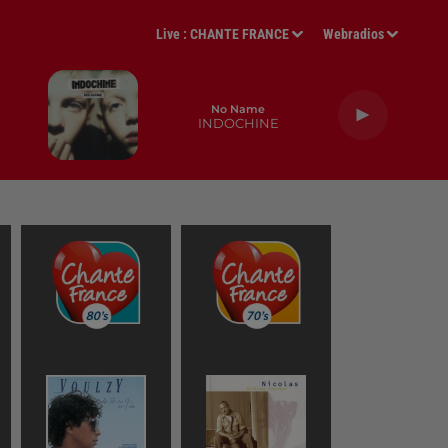
Live :
CHANTE FRANCE
Webradios
No Name
INDOCHINE