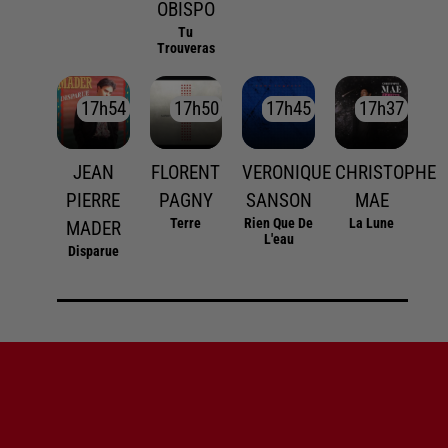
OBISPO
Tu
Trouveras
17h54
17h54
17h50
17h50
17h45
17h45
17h37
17h37
JEAN
FLORENT
VERONIQUE
CHRISTOPHE
PIERRE
PAGNY
SANSON
MAE
Terre
Rien Que De
La Lune
MADER
L'eau
Disparue