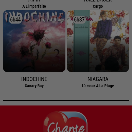
A L'imparfaite
Cargo
6h44
6h44
6h37
6h37
INDOCHINE
NIAGARA
Canary Bay
L'amour A La Plage