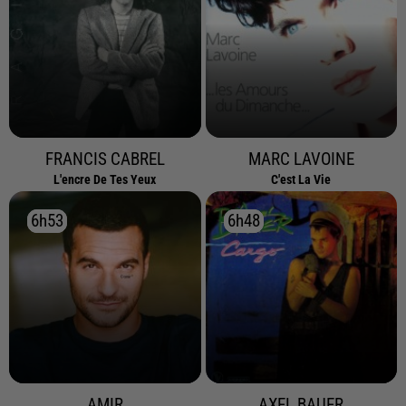
FRANCIS CABREL
MARC LAVOINE
L'encre De Tes Yeux
C'est La Vie
6h53
6h53
6h48
6h48
AMIR
AXEL BAUER