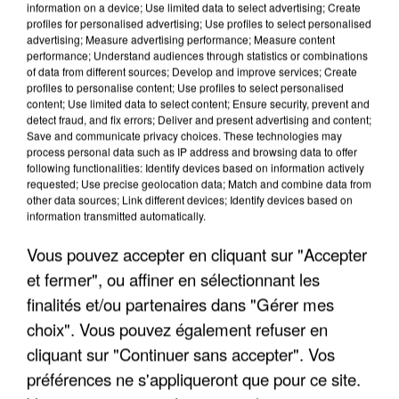
information on a device; Use limited data to select advertising; Create
profiles for personalised advertising; Use profiles to select personalised
advertising; Measure advertising performance; Measure content
performance; Understand audiences through statistics or combinations
of data from different sources; Develop and improve services; Create
profiles to personalise content; Use profiles to select personalised
content; Use limited data to select content; Ensure security, prevent and
detect fraud, and fix errors; Deliver and present advertising and content;
Save and communicate privacy choices. These technologies may
process personal data such as IP address and browsing data to offer
following functionalities: Identify devices based on information actively
LES INTERVIEWS CHANTE
Voir plus
requested; Use precise geolocation data; Match and combine data from
FRANCE
other data sources; Link different devices; Identify devices based on
information transmitted automatically.
"JE SUIS À DISPOSITION DES
Vous pouvez accepter en cliquant sur "Accepter
ENFOIRÉS"
et fermer", ou affiner en sélectionnant les
finalités et/ou partenaires dans "Gérer mes
choix". Vous pouvez également refuser en
cliquant sur "Continuer sans accepter". Vos
"ON A TOUS LE TRAC"
préférences ne s'appliqueront que pour ce site.