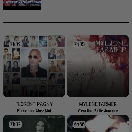
7h09
7h09
7h05
7h05
FLORENT PAGNY
MYLENE FARMER
Bienvenue Chez Moi
C'est Une Belle Journee
7h02
7h02
6h56
6h56