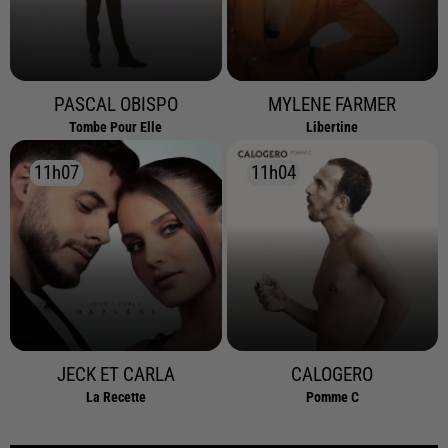
PASCAL OBISPO
MYLENE FARMER
Tombe Pour Elle
Libertine
11h07
11h07
11h04
11h04
JECK ET CARLA
CALOGERO
La Recette
Pomme C