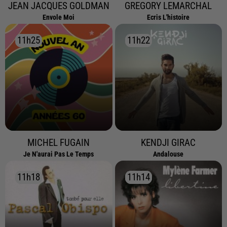
JEAN JACQUES GOLDMAN
GREGORY LEMARCHAL
Envole Moi
Ecris L'histoire
11h25
11h25
11h22
11h22
MICHEL FUGAIN
KENDJI GIRAC
Je N'aurai Pas Le Temps
Andalouse
11h18
11h18
11h14
11h14