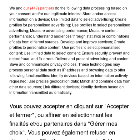
We and
our (447) partners
do the following data processing based on
your consent and/or our legitimate interest: Store and/or access
information on a device; Use limited data to select advertising; Create
profiles for personalised advertising; Use profiles to select personalised
advertising; Measure advertising performance; Measure content
performance; Understand audiences through statistics or combinations
of data from different sources; Develop and improve services; Create
profiles to personalise content; Use profiles to select personalised
content; Use limited data to select content; Ensure security, prevent and
detect fraud, and fix errors; Deliver and present advertising and content;
Save and communicate privacy choices. These technologies may
process personal data such as IP address and browsing data to offer
following functionalities: Identify devices based on information actively
requested; Use precise geolocation data; Match and combine data from
other data sources; Link different devices; Identify devices based on
information transmitted automatically.
LES INTERVIEWS CHANTE
Voir plus
FRANCE
Vous pouvez accepter en cliquant sur "Accepter
et fermer", ou affiner en sélectionnant les
"JE SUIS À DISPOSITION DES
finalités et/ou partenaires dans "Gérer mes
ENFOIRÉS"
choix". Vous pouvez également refuser en