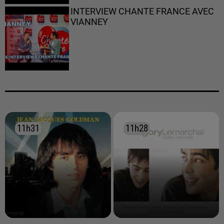
INTERVIEW CHANTE FRANCE AVEC
VIANNEY
11h31
11h31
11h28
11h28