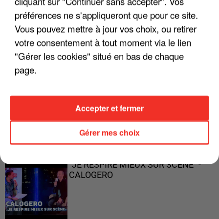
cliquant sur "Continuer sans accepter". Vos
préférences ne s'appliqueront que pour ce site.
Vous pouvez mettre à jour vos choix, ou retirer
"ON A TOUS LE TRAC"
votre consentement à tout moment via le lien
"Gérer les cookies" situé en bas de chaque
page.
"ON N'EST PAS DES PARENTS
Accepter et fermer
PARFAITS"
Gérer mes choix
"JE RESPIRE MIEUX SUR SCÈNE" -
CALOGERO