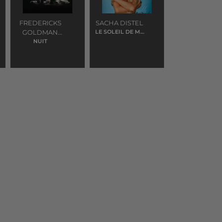
FREDERICKS
SACHA DISTEL
GOLDMAN
LE SOLEIL DE MA
VIE
JONES
NUIT