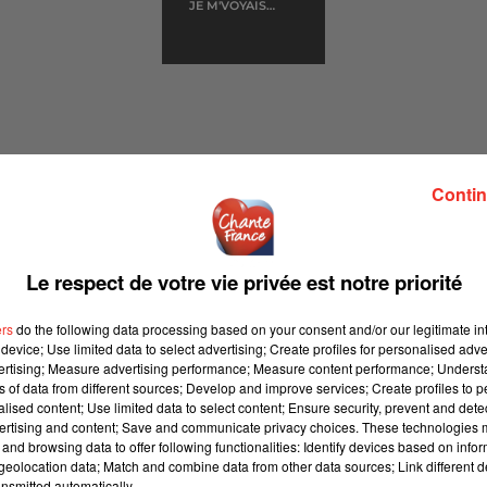
JE M'VOYAIS
DEJA
Contin
Le respect de votre vie privée est notre priorité
22 sur Chante France
ers
do the following data processing based on your consent and/or our legitimate int
device; Use limited data to select advertising; Create profiles for personalised adver
vertising; Measure advertising performance; Measure content performance; Unders
ns of data from different sources; Develop and improve services; Create profiles to 
alised content; Use limited data to select content; Ensure security, prevent and detect
épôt de cookies que vous avez exprimé. Si vous souhaitez
ertising and content; Save and communicate privacy choices. These technologies
e accord en cliquant sur le bouton ci-dessous.
and browsing data to offer following functionalities: Identify devices based on infor
eolocation data; Match and combine data from other data sources; Link different de
nsmitted automatically.