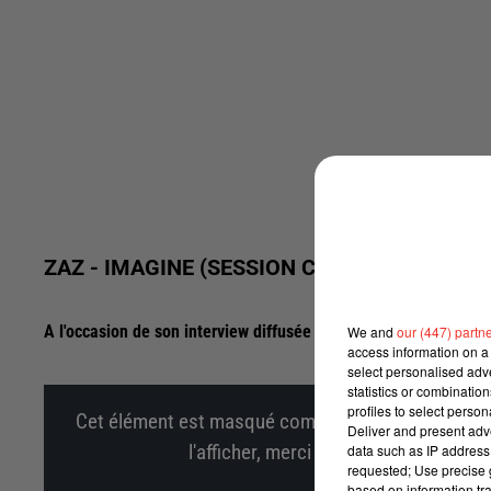
ZAZ - IMAGINE (SESSION CHANTE FRANCE)
A l'occasion de son interview diffusée le Vendredi 01 Avril 20
We and
our (447) partn
access information on a 
select personalised ad
statistics or combinatio
profiles to select person
Cet élément est masqué compte-tenu du refus du d
Deliver and present adv
l'afficher, merci de nous donner votr
data such as IP address 
requested; Use precise g
based on information tra