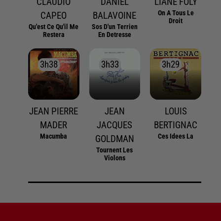
CLAUDIO
DANIEL
LIANE FOLY
On A Tous Le
CAPEO
BALAVOINE
Droit
Qu'est Ce Qu'il Me
Sos D'un Terrien
Restera
En Detresse
3h38
3h38
3h33
3h33
3h29
3h29
JEAN PIERRE
JEAN
LOUIS
MADER
JACQUES
BERTIGNAC
Macumba
Ces Idees La
GOLDMAN
Tournent Les
Violons