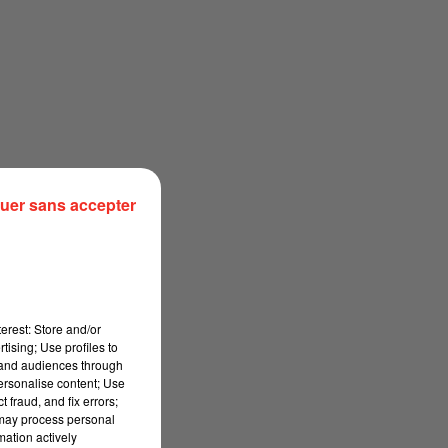
uer sans accepter
erest: Store and/or
tising; Use profiles to
tand audiences through
personalise content; Use
 fraud, and fix errors;
 may process personal
mation actively