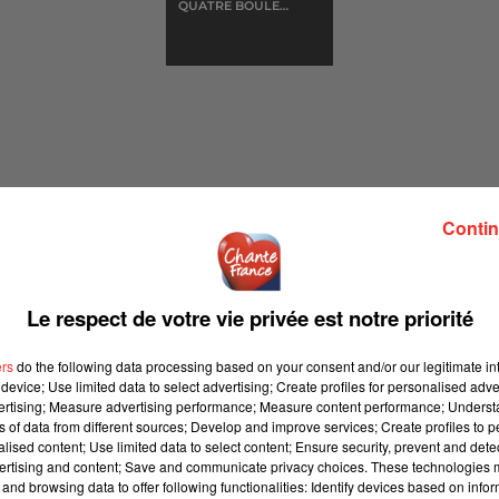
QUATRE BOULES
DE CUIR
Contin
IL (SESSION CHANTE FRANCE)
Le respect de votre vie privée est notre priorité
 2022 sur Chante France
ers
do the following data processing based on your consent and/or our legitimate int
device; Use limited data to select advertising; Create profiles for personalised adver
vertising; Measure advertising performance; Measure content performance; Unders
ns of data from different sources; Develop and improve services; Create profiles to 
épôt de cookies que vous avez exprimé. Si vous souhaitez
alised content; Use limited data to select content; Ensure security, prevent and detect
e accord en cliquant sur le bouton ci-dessous.
ertising and content; Save and communicate privacy choices. These technologies
and browsing data to offer following functionalities: Identify devices based on infor