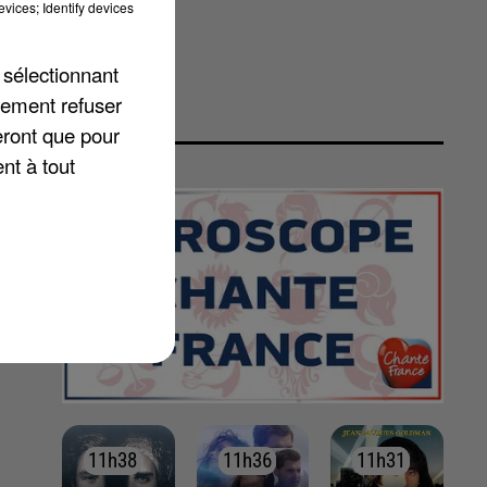
vices; Identify devices
 sélectionnant
lement refuser
eront que pour
nt à tout
11h38
11h38
11h36
11h36
11h31
11h31