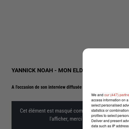
YANNICK NOAH - MON ELDORADO / DU SOLE
A l'occasion de son interview diffusée le Vendredi 28 Octobre
We and
our (447) partn
access information on a 
select personalised ad
statistics or combinatio
Cet élément est masqué compte-tenu du refus du d
profiles to select person
l'afficher, merci de nous donner votr
Deliver and present adv
data such as IP address 