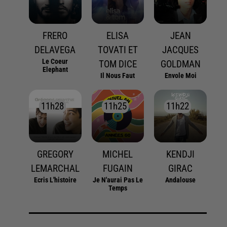
FRERO
ELISA
JEAN
DELAVEGA
TOVATI ET
JACQUES
Le Coeur
TOM DICE
GOLDMAN
Elephant
Il Nous Faut
Envole Moi
11h28
11h28
11h25
11h25
11h22
11h22
GREGORY
MICHEL
KENDJI
LEMARCHAL
FUGAIN
GIRAC
Ecris L'histoire
Je N'aurai Pas Le
Andalouse
Temps