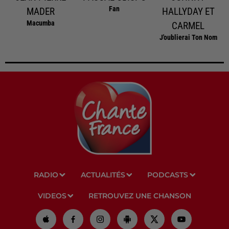
Fan
MADER
HALLYDAY ET
Macumba
CARMEL
J'oublierai Ton Nom
RADIO
ACTUALITÉS
PODCASTS
VIDEOS
RETROUVEZ UNE CHANSON