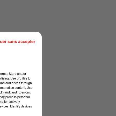
uer sans accepter
erest: Store and/or
tising; Use profiles to
tand audiences through
personalise content; Use
 fraud, and fix errors;
YEL
 may process personal
mation actively
 2026
vices; Identify devices
ai 2026