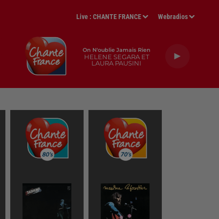
Live :
CHANTE FRANCE
Webradios
On N'oublie Jamais Rien
HELENE SEGARA ET
LAURA PAUSINI