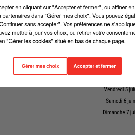
pter en cliquant sur "Accepter et fermer", ou affiner en
Samedi 16 ma
/ou partenaires dans "Gérer mes choix". Vous pouvez éga
Jeudi 21 mai
"Continuer sans accepter". Vos préférences ne s'appliqu
uvez mettre à jour vos choix, ou retirer votre consenteme
Vendredi 22 m
en "Gérer les cookies" situé en bas de chaque page.
Samedi 23 ma
Dimanche 24 m
Gérer mes choix
Accepter et fermer
Samedi 30 ma
Dimanche 31 m
Vendredi 5 ju
Samedi 6 jui
Dimanche 7 ju