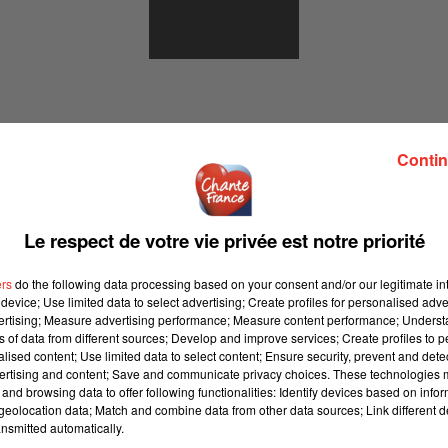
LES FILLES
Contin
Le respect de votre vie privée est notre priorité
ers
do the following data processing based on your consent and/or our legitimate int
device; Use limited data to select advertising; Create profiles for personalised adver
LIMANE SYMPHONIQUE
vertising; Measure advertising performance; Measure content performance; Unders
ns of data from different sources; Develop and improve services; Create profiles to 
alised content; Use limited data to select content; Ensure security, prevent and detect
SALLE PLE
ertising and content; Save and communicate privacy choices. These technologies
and browsing data to offer following functionalities: Identify devices based on infor
Jeudi 14 mai
eolocation data; Match and combine data from other data sources; Link different de
nsmitted automatically.
Vendredi 15 m