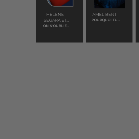
HELENE
AMEL BENT
SEGARA ET
POURQUOI TU
RESTES
ON N'OUBLIE
LAURA
JAMAIS RIEN
PAUSINI