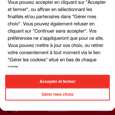
Vous pouvez accepter en cliquant sur "Accepter
CONTACTEZ NOUS
et fermer", ou affiner en sélectionnant les
VOTRE PUBLICITÉ SUR CHANTE FRANCE
finalités et/ou partenaires dans "Gérer mes
GROUPE HPI
Plan du site
choix". Vous pouvez également refuser en
cliquant sur "Continuer sans accepter". Vos
Archives
2026
2025
2024
2023
2022
préférences ne s'appliqueront que pour ce site.
Vous pouvez mettre à jour vos choix, ou retirer
votre consentement à tout moment via le lien
"Gérer les cookies" situé en bas de chaque
page.
Accepter et fermer
Gérer mes choix
Live :
CHANTE FRANCE
Webradios
Question De Feeling
FABIENNE THIBEAULT ET RICHARD
COCCIANTE