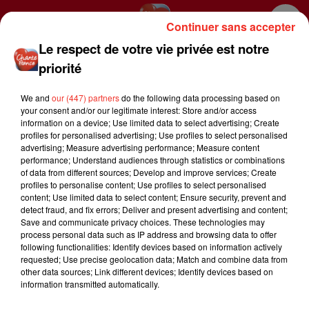
Continuer sans accepter
Le respect de votre vie privée est notre
priorité
We and
our (447) partners
do the following data processing based on
your consent and/or our legitimate interest: Store and/or access
information on a device; Use limited data to select advertising; Create
profiles for personalised advertising; Use profiles to select personalised
advertising; Measure advertising performance; Measure content
performance; Understand audiences through statistics or combinations
of data from different sources; Develop and improve services; Create
RADIO
ACTUALITÉS
PODCASTS
profiles to personalise content; Use profiles to select personalised
content; Use limited data to select content; Ensure security, prevent and
VIDEOS
RETROUVEZ UNE CHANSON
detect fraud, and fix errors; Deliver and present advertising and content;
Save and communicate privacy choices. These technologies may
process personal data such as IP address and browsing data to offer
following functionalities: Identify devices based on information actively
requested; Use precise geolocation data; Match and combine data from
other data sources; Link different devices; Identify devices based on
MENTIONS LEGALES
RÈGLEMENT DES JEUX
information transmitted automatically.