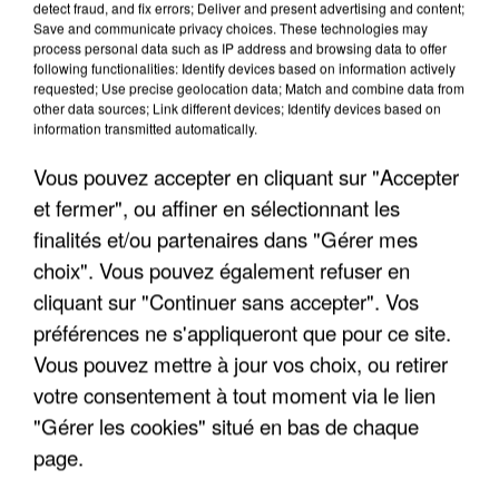
detect fraud, and fix errors; Deliver and present advertising and content;
Save and communicate privacy choices. These technologies may
process personal data such as IP address and browsing data to offer
following functionalities: Identify devices based on information actively
TITRES DIFFUSÉS
requested; Use precise geolocation data; Match and combine data from
other data sources; Link different devices; Identify devices based on
information transmitted automatically.
4h02
4h02
4h00
4h00
3h56
3h56
Vous pouvez accepter en cliquant sur "Accepter
et fermer", ou affiner en sélectionnant les
finalités et/ou partenaires dans "Gérer mes
choix". Vous pouvez également refuser en
cliquant sur "Continuer sans accepter". Vos
FLORENT PAGNY
BLUES TROTTOIR
VIVIEN SAVAGE
préférences ne s'appliqueront que pour ce site.
Terre
Un Soir De Pluie
La P'tite Lady
Vous pouvez mettre à jour vos choix, ou retirer
votre consentement à tout moment via le lien
"Gérer les cookies" situé en bas de chaque
LES INTERVIEWS CHANTE FRANCE
page.