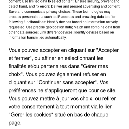
content; Use limited data to select content; Ensure security, prevent and
detect fraud, and fix errors; Deliver and present advertising and content;
Save and communicate privacy choices. These technologies may
process personal data such as IP address and browsing data to offer
TITRES DIFFUSÉS
following functionalities: Identify devices based on information actively
requested; Use precise geolocation data; Match and combine data from
other data sources; Link different devices; Identify devices based on
information transmitted automatically.
12h12
12h12
12h06
12h06
12h04
12h04
Vous pouvez accepter en cliquant sur "Accepter
et fermer", ou affiner en sélectionnant les
finalités et/ou partenaires dans "Gérer mes
choix". Vous pouvez également refuser en
DANIEL
SANTA
ETIENNE DAHO ET
cliquant sur "Continuer sans accepter". Vos
Pop Corn Salé
BALAVOINE
DANI
préférences ne s'appliqueront que pour ce site.
Tous Les Cris Les Sos
Comme Un Boomerang
Vous pouvez mettre à jour vos choix, ou retirer
votre consentement à tout moment via le lien
"Gérer les cookies" situé en bas de chaque
page.
LES INTERVIEWS CHANTE FRANCE