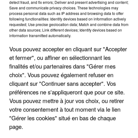
detect fraud, and fix errors; Deliver and present advertising and content;
Save and communicate privacy choices. These technologies may
process personal data such as IP address and browsing data to offer
following functionalities: Identify devices based on information actively
TITRES DIFFUSÉS
requested; Use precise geolocation data; Match and combine data from
other data sources; Link different devices; Identify devices based on
information transmitted automatically.
4h19
4h19
4h14
4h14
4h10
4h10
Vous pouvez accepter en cliquant sur "Accepter
et fermer", ou affiner en sélectionnant les
finalités et/ou partenaires dans "Gérer mes
choix". Vous pouvez également refuser en
cliquant sur "Continuer sans accepter". Vos
INDOCHINE
FRANCE GALL
CHRISTOPHE MAE
préférences ne s'appliqueront que pour ce site.
Le Grand Secret
Tout Pour La Musique
La Lune
Vous pouvez mettre à jour vos choix, ou retirer
votre consentement à tout moment via le lien
"Gérer les cookies" situé en bas de chaque
LES INTERVIEWS CHANTE FRANCE
page.