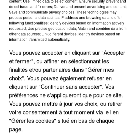
content; Use limited data to select content; Ensure security, prevent and
detect fraud, and fix errors; Deliver and present advertising and content;
Save and communicate privacy choices. These technologies may
process personal data such as IP address and browsing data to offer
TITRES DIFFUSÉS
following functionalities: Identify devices based on information actively
requested; Use precise geolocation data; Match and combine data from
other data sources; Link different devices; Identify devices based on
information transmitted automatically.
17h48
17h48
17h40
17h40
17h36
17h36
Vous pouvez accepter en cliquant sur "Accepter
et fermer", ou affiner en sélectionnant les
finalités et/ou partenaires dans "Gérer mes
choix". Vous pouvez également refuser en
DANIEL
VIANNEY
ZAZIE
cliquant sur "Continuer sans accepter". Vos
La Fille Du Sud
Rue De La Paix
BALAVOINE
préférences ne s'appliqueront que pour ce site.
Tous Les Cris Les Sos
Vous pouvez mettre à jour vos choix, ou retirer
votre consentement à tout moment via le lien
"Gérer les cookies" situé en bas de chaque
page.
LES INTERVIEWS CHANTE FRANCE