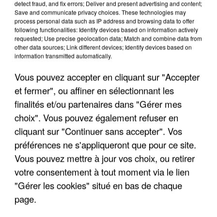
detect fraud, and fix errors; Deliver and present advertising and content;
Save and communicate privacy choices. These technologies may
process personal data such as IP address and browsing data to offer
following functionalities: Identify devices based on information actively
TITRES DIFFUSÉS
requested; Use precise geolocation data; Match and combine data from
other data sources; Link different devices; Identify devices based on
information transmitted automatically.
6h40
6h40
6h36
6h36
6h31
6h31
Vous pouvez accepter en cliquant sur "Accepter
et fermer", ou affiner en sélectionnant les
finalités et/ou partenaires dans "Gérer mes
choix". Vous pouvez également refuser en
cliquant sur "Continuer sans accepter". Vos
LOUANE
JULIEN CLERC
MICHEL SARDOU
préférences ne s'appliqueront que pour ce site.
Avenir
Coeur De Rocker
En Chantant
Vous pouvez mettre à jour vos choix, ou retirer
votre consentement à tout moment via le lien
"Gérer les cookies" situé en bas de chaque
LES INTERVIEWS CHANTE FRANCE
page.