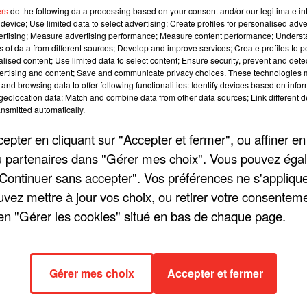
ers
do the following data processing based on your consent and/or our legitimate int
49 
device; Use limited data to select advertising; Create profiles for personalised adver
vertising; Measure advertising performance; Measure content performance; Unders
ns of data from different sources; Develop and improve services; Create profiles to 
alised content; Use limited data to select content; Ensure security, prevent and detect
ertising and content; Save and communicate privacy choices. These technologies
and browsing data to offer following functionalities: Identify devices based on infor
eolocation data; Match and combine data from other data sources; Link different de
nsmitted automatically.
pter en cliquant sur "Accepter et fermer", ou affiner en
/ou partenaires dans "Gérer mes choix". Vous pouvez éga
"Continuer sans accepter". Vos préférences ne s'appliqu
uvez mettre à jour vos choix, ou retirer votre consenteme
en "Gérer les cookies" situé en bas de chaque page.
Gérer mes choix
Accepter et fermer