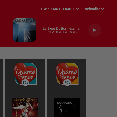
Live :
CHANTE FRANCE
Webradios
Le Blues Du Businessman
CLAUDE DUBOIS