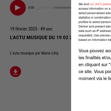
We and
our (447) partn
0:00
access information on a 
select personalised ad
statistics or combinatio
profiles to select person
Deliver and present adv
19 février 2025 - 49 sec
data such as IP address 
requested; Use precise g
L'ACTU MUSIQUE DU 19 02 2025
based on information tra
Vous pouvez acce
L'actu musique par Marie-Léty
les finalités et
en cliquant sur 
ce site. Vous po
moment via le li