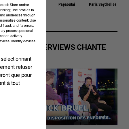
Papaoutai
Paris Seychelles
erest: Store and/or
DUBOIS
sec
tising; Use profiles to
Le Blues Du
tand audiences through
Businessman
personalise content; Use
 fraud, and fix errors;
 may process personal
mation actively
vices; Identify devices
LES INTERVIEWS CHANTE
FRANCE
 sélectionnant
lement refuser
eront que pour
nt à tout