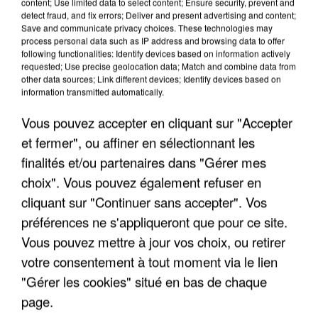
content; Use limited data to select content; Ensure security, prevent and
detect fraud, and fix errors; Deliver and present advertising and content;
Save and communicate privacy choices. These technologies may
process personal data such as IP address and browsing data to offer
TITRES DIFFUSÉS
following functionalities: Identify devices based on information actively
requested; Use precise geolocation data; Match and combine data from
other data sources; Link different devices; Identify devices based on
information transmitted automatically.
7h20
7h20
7h16
7h16
7h13
7h13
Vous pouvez accepter en cliquant sur "Accepter
et fermer", ou affiner en sélectionnant les
finalités et/ou partenaires dans "Gérer mes
choix". Vous pouvez également refuser en
BOULEVARD DES
PARIS AFRICA
MICHEL BERGER
cliquant sur "Continuer sans accepter". Vos
Des Ricochets
Quelques Mots D Amour
AIRS ET VIANNEY
préférences ne s'appliqueront que pour ce site.
Allez Reste
Vous pouvez mettre à jour vos choix, ou retirer
votre consentement à tout moment via le lien
"Gérer les cookies" situé en bas de chaque
page.
LES INTERVIEWS CHANTE FRANCE