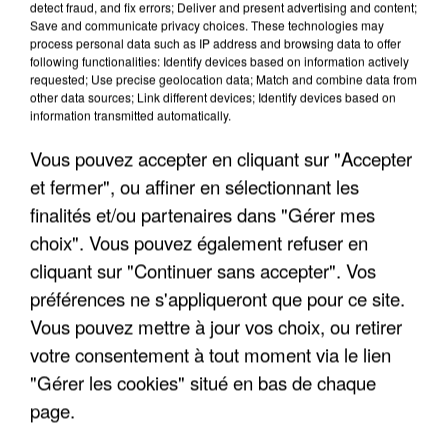
detect fraud, and fix errors; Deliver and present advertising and content;
Save and communicate privacy choices. These technologies may
process personal data such as IP address and browsing data to offer
following functionalities: Identify devices based on information actively
TITRES DIFFUSÉS
requested; Use precise geolocation data; Match and combine data from
other data sources; Link different devices; Identify devices based on
information transmitted automatically.
4h19
4h19
4h14
4h14
4h10
4h10
Vous pouvez accepter en cliquant sur "Accepter
et fermer", ou affiner en sélectionnant les
finalités et/ou partenaires dans "Gérer mes
choix". Vous pouvez également refuser en
cliquant sur "Continuer sans accepter". Vos
INDOCHINE
FRANCE GALL
CHRISTOPHE MAE
préférences ne s'appliqueront que pour ce site.
Le Grand Secret
Tout Pour La Musique
La Lune
Vous pouvez mettre à jour vos choix, ou retirer
votre consentement à tout moment via le lien
"Gérer les cookies" situé en bas de chaque
LES INTERVIEWS CHANTE FRANCE
page.