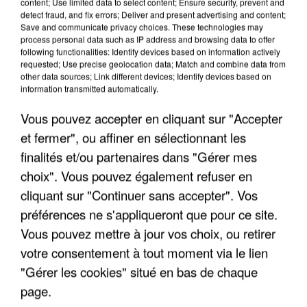
content; Use limited data to select content; Ensure security, prevent and
detect fraud, and fix errors; Deliver and present advertising and content;
Save and communicate privacy choices. These technologies may
process personal data such as IP address and browsing data to offer
TITRES DIFFUSÉS
following functionalities: Identify devices based on information actively
requested; Use precise geolocation data; Match and combine data from
other data sources; Link different devices; Identify devices based on
information transmitted automatically.
15h23
15h23
15h19
15h19
15h16
15h16
Vous pouvez accepter en cliquant sur "Accepter
et fermer", ou affiner en sélectionnant les
finalités et/ou partenaires dans "Gérer mes
choix". Vous pouvez également refuser en
JEAN LOUIS
ALAIN SOUCHON
EDDY MITCHELL
cliquant sur "Continuer sans accepter". Vos
Le Baiser
Couleur Menthe A L'eau
AUBERT
préférences ne s'appliqueront que pour ce site.
Voila C'est Fini
Vous pouvez mettre à jour vos choix, ou retirer
votre consentement à tout moment via le lien
"Gérer les cookies" situé en bas de chaque
page.
LES INTERVIEWS CHANTE FRANCE