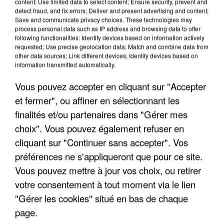
content; Use limited data to select content; Ensure security, prevent and
detect fraud, and fix errors; Deliver and present advertising and content;
Save and communicate privacy choices. These technologies may
process personal data such as IP address and browsing data to offer
TITRES DIFFUSÉS
following functionalities: Identify devices based on information actively
requested; Use precise geolocation data; Match and combine data from
other data sources; Link different devices; Identify devices based on
information transmitted automatically.
15h29
15h29
15h25
15h25
15h21
15h21
Vous pouvez accepter en cliquant sur "Accepter
et fermer", ou affiner en sélectionnant les
finalités et/ou partenaires dans "Gérer mes
choix". Vous pouvez également refuser en
LES INNOCENTS
DALIDA ET ALAIN
CALOGERO
cliquant sur "Continuer sans accepter". Vos
L'autre Finistere
Avant Toi
DELON
préférences ne s'appliqueront que pour ce site.
Paroles Paroles
Vous pouvez mettre à jour vos choix, ou retirer
votre consentement à tout moment via le lien
"Gérer les cookies" situé en bas de chaque
page.
LES INTERVIEWS CHANTE FRANCE