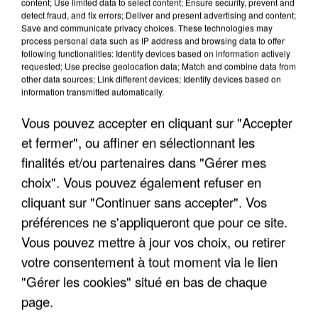
content; Use limited data to select content; Ensure security, prevent and
detect fraud, and fix errors; Deliver and present advertising and content;
Save and communicate privacy choices. These technologies may
process personal data such as IP address and browsing data to offer
TITRES DIFFUSÉS
following functionalities: Identify devices based on information actively
requested; Use precise geolocation data; Match and combine data from
other data sources; Link different devices; Identify devices based on
information transmitted automatically.
4h02
4h02
4h00
4h00
3h56
3h56
Vous pouvez accepter en cliquant sur "Accepter
et fermer", ou affiner en sélectionnant les
finalités et/ou partenaires dans "Gérer mes
choix". Vous pouvez également refuser en
MARC LAVOINE
LIO
JOHNNY
cliquant sur "Continuer sans accepter". Vos
Les Tournesols
Banana Split
HALLYDAY
préférences ne s'appliqueront que pour ce site.
Un Jour Viendra
Vous pouvez mettre à jour vos choix, ou retirer
votre consentement à tout moment via le lien
"Gérer les cookies" situé en bas de chaque
page.
LES INTERVIEWS CHANTE FRANCE