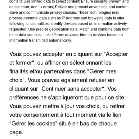
content; Use limited data to select content; Ensure security, prevent and
detect fraud, and fix errors; Deliver and present advertising and content;
Save and communicate privacy choices. These technologies may
process personal data such as IP address and browsing data to offer
TITRES DIFFUSÉS
following functionalities: Identify devices based on information actively
requested; Use precise geolocation data; Match and combine data from
other data sources; Link different devices; Identify devices based on
information transmitted automatically.
6h24
6h24
6h19
6h19
6h15
6h15
Vous pouvez accepter en cliquant sur "Accepter
et fermer", ou affiner en sélectionnant les
finalités et/ou partenaires dans "Gérer mes
choix". Vous pouvez également refuser en
CELINE DION
INDOCHINE
AXEL BAUER ET
cliquant sur "Continuer sans accepter". Vos
Tout L'or Des Hommes
No Name
ZAZIE
préférences ne s'appliqueront que pour ce site.
A Ma Place
Vous pouvez mettre à jour vos choix, ou retirer
votre consentement à tout moment via le lien
"Gérer les cookies" situé en bas de chaque
page.
LES INTERVIEWS CHANTE FRANCE