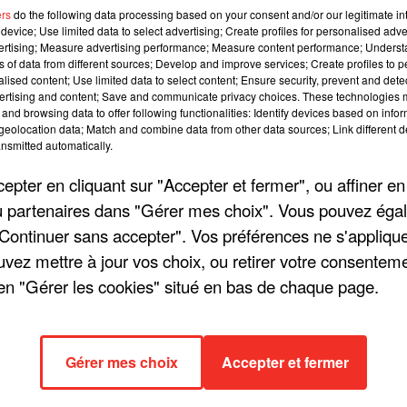
ers
do the following data processing based on your consent and/or our legitimate int
49 
device; Use limited data to select advertising; Create profiles for personalised adver
vertising; Measure advertising performance; Measure content performance; Unders
ns of data from different sources; Develop and improve services; Create profiles to 
alised content; Use limited data to select content; Ensure security, prevent and detect
ertising and content; Save and communicate privacy choices. These technologies
and browsing data to offer following functionalities: Identify devices based on infor
eolocation data; Match and combine data from other data sources; Link different de
nsmitted automatically.
pter en cliquant sur "Accepter et fermer", ou affiner en
/ou partenaires dans "Gérer mes choix". Vous pouvez éga
"Continuer sans accepter". Vos préférences ne s'appliqu
uvez mettre à jour vos choix, ou retirer votre consenteme
en "Gérer les cookies" situé en bas de chaque page.
Gérer mes choix
Accepter et fermer