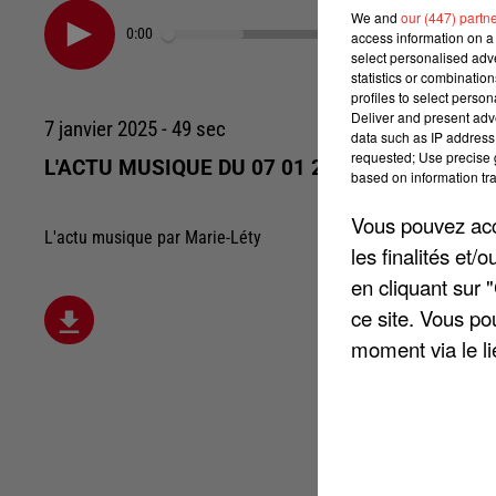
We and
our (447) partn
0:00
access information on a 
select personalised ad
statistics or combinatio
profiles to select person
Deliver and present adv
7 janvier 2025 - 49 sec
data such as IP address 
requested; Use precise g
L'ACTU MUSIQUE DU 07 01 2025
based on information tra
Vous pouvez acce
L'actu musique par Marie-Léty
les finalités et
en cliquant sur 
ce site. Vous po
moment via le li