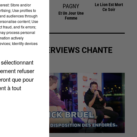
Mourir Sur Scene
Le Lion Est Mort
erest: Store and/or
PAGNY
sec
Ce Soir
tising; Use profiles to
Et Un Jour Une
tand audiences through
Femme
personalise content; Use
 fraud, and fix errors;
 may process personal
mation actively
vices; Identify devices
LES INTERVIEWS CHANTE
FRANCE
 sélectionnant
lement refuser
eront que pour
nt à tout