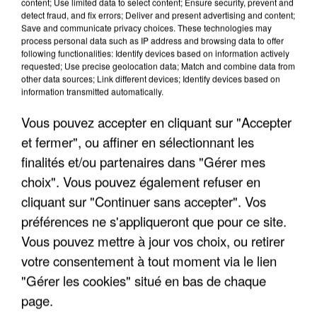
content; Use limited data to select content; Ensure security, prevent and
detect fraud, and fix errors; Deliver and present advertising and content;
Save and communicate privacy choices. These technologies may
process personal data such as IP address and browsing data to offer
TITRES DIFFUSÉS
following functionalities: Identify devices based on information actively
requested; Use precise geolocation data; Match and combine data from
other data sources; Link different devices; Identify devices based on
information transmitted automatically.
17h37
17h37
17h34
17h34
17h30
17h30
Vous pouvez accepter en cliquant sur "Accepter
et fermer", ou affiner en sélectionnant les
finalités et/ou partenaires dans "Gérer mes
choix". Vous pouvez également refuser en
CHRISTOPHE MAE
L'AFFAIRE LOUIS
JEAN JACQUES
cliquant sur "Continuer sans accepter". Vos
La Lune
TRIO
GOLDMAN
préférences ne s'appliqueront que pour ce site.
Chic Planete
C'est Ta Chance
Vous pouvez mettre à jour vos choix, ou retirer
votre consentement à tout moment via le lien
"Gérer les cookies" situé en bas de chaque
page.
LES INTERVIEWS CHANTE FRANCE