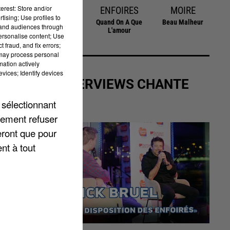
erest: Store and/or
OBISPO
ENFOIRES
MOIRE
sec
tising; Use profiles to
Fan
Quand On A Que
Beau Malheur
tand audiences through
L'amour
personalise content; Use
 fraud, and fix errors;
 may process personal
mation actively
vices; Identify devices
LES INTERVIEWS CHANTE
FRANCE
 sélectionnant
lement refuser
eront que pour
nt à tout