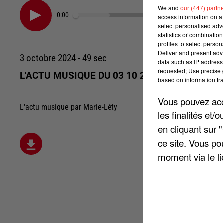
We and
our (447) partn
0:00
access information on a 
select personalised ad
statistics or combinatio
profiles to select person
Deliver and present adv
3 octobre 2024 - 49 sec
data such as IP address 
requested; Use precise g
L'ACTU MUSIQUE DU 03 10 2024
based on information tra
Vous pouvez acce
L'actu musique par Marie-Léty
les finalités et
en cliquant sur 
ce site. Vous po
moment via le li