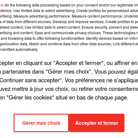
ers
do the following data processing based on your consent and/or our legitimate int
49 
device; Use limited data to select advertising; Create profiles for personalised adver
vertising; Measure advertising performance; Measure content performance; Unders
ns of data from different sources; Develop and improve services; Create profiles to 
alised content; Use limited data to select content; Ensure security, prevent and detect
ertising and content; Save and communicate privacy choices. These technologies
and browsing data to offer following functionalities: Identify devices based on infor
eolocation data; Match and combine data from other data sources; Link different de
nsmitted automatically.
pter en cliquant sur "Accepter et fermer", ou affiner en
/ou partenaires dans "Gérer mes choix". Vous pouvez éga
"Continuer sans accepter". Vos préférences ne s'appliqu
uvez mettre à jour vos choix, ou retirer votre consenteme
en "Gérer les cookies" situé en bas de chaque page.
Gérer mes choix
Accepter et fermer