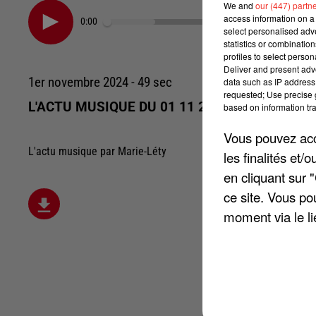
We and
our (447) partn
access information on a 
0:00
select personalised ad
statistics or combinatio
profiles to select person
Deliver and present adv
1er novembre 2024 - 49 sec
data such as IP address 
requested; Use precise g
L'ACTU MUSIQUE DU 01 11 2024
based on information tra
Vous pouvez acce
L'actu musique par Marie-Léty
les finalités et
en cliquant sur 
ce site. Vous po
moment via le li