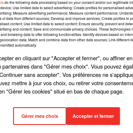
ers
do the following data processing based on your consent and/or our legitimate int
device; Use limited data to select advertising; Create profiles for personalised adver
49 
vertising; Measure advertising performance; Measure content performance; Unders
ns of data from different sources; Develop and improve services; Create profiles to 
alised content; Use limited data to select content; Ensure security, prevent and detect
ertising and content; Save and communicate privacy choices. These technologies
and browsing data to offer following functionalities: Identify devices based on infor
eolocation data; Match and combine data from other data sources; Link different de
nsmitted automatically.
pter en cliquant sur "Accepter et fermer", ou affiner en
/ou partenaires dans "Gérer mes choix". Vous pouvez éga
"Continuer sans accepter". Vos préférences ne s'appliqu
uvez mettre à jour vos choix, ou retirer votre consenteme
en "Gérer les cookies" situé en bas de chaque page.
Gérer mes choix
Accepter et fermer