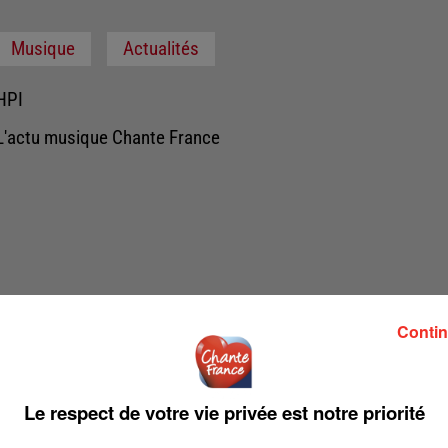
Musique
Actualités
HPI
L'actu musique Chante France
Contin
Le respect de votre vie privée est notre priorité