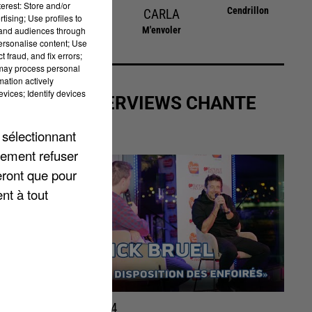
erest: Store and/or
Cendrillon
BALAVOINE
CARLA
tising; Use profiles to
sec
Sauver L'amour
M'envoler
tand audiences through
personalise content; Use
 fraud, and fix errors;
 may process personal
mation actively
vices; Identify devices
LES INTERVIEWS CHANTE
FRANCE
 sélectionnant
lement refuser
eront que pour
nt à tout
15 janvier 2024