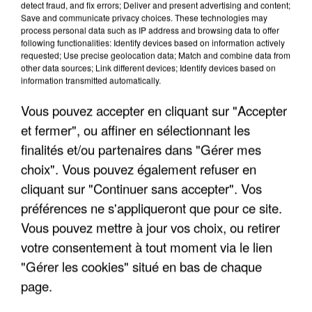
detect fraud, and fix errors; Deliver and present advertising and content;
Save and communicate privacy choices. These technologies may
process personal data such as IP address and browsing data to offer
following functionalities: Identify devices based on information actively
TITRES DIFFUSÉS
requested; Use precise geolocation data; Match and combine data from
other data sources; Link different devices; Identify devices based on
information transmitted automatically.
1h23
1h23
1h20
1h20
1h16
1h16
Vous pouvez accepter en cliquant sur "Accepter
et fermer", ou affiner en sélectionnant les
finalités et/ou partenaires dans "Gérer mes
choix". Vous pouvez également refuser en
cliquant sur "Continuer sans accepter". Vos
JULIEN CLERC
RAPHAEL
NIAGARA
préférences ne s'appliqueront que pour ce site.
Coeur De Rocker
Caravane
Tchiki Boum
Vous pouvez mettre à jour vos choix, ou retirer
votre consentement à tout moment via le lien
"Gérer les cookies" situé en bas de chaque
LES INTERVIEWS CHANTE FRANCE
page.