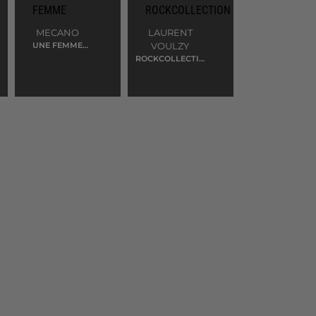
MECANO
LAURENT
UNE FEMME
VOULZY
AVEC UNE
ROCKCOLLECTIO
FEMME
N