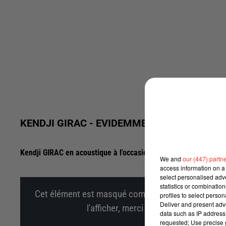
KENDJI GIRAC - EVIDEMMENT (SESSION CH
Kendji GIRAC en acoustique à l'occasion de son Interview sur
We and
our (447) partn
access information on a 
select personalised ad
statistics or combinatio
Cet élément est masqué compte-tenu du refus du d
profiles to select person
Deliver and present adv
l'afficher, merci de nous donner votr
data such as IP address 
requested; Use precise g