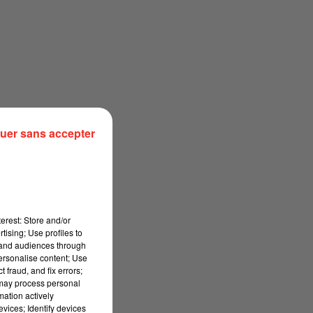
uer sans accepter
erest: Store and/or
tising; Use profiles to
tand audiences through
personalise content; Use
 fraud, and fix errors;
 may process personal
mation actively
vices; Identify devices