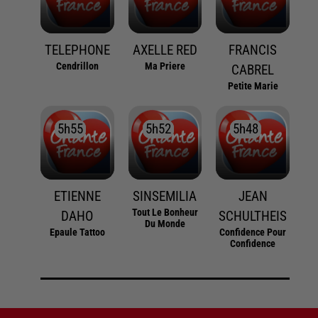
TELEPHONE
AXELLE RED
FRANCIS
Cendrillon
Ma Priere
CABREL
Petite Marie
5h55
5h55
5h52
5h52
5h48
5h48
ETIENNE
SINSEMILIA
JEAN
Tout Le Bonheur
DAHO
SCHULTHEIS
Du Monde
Epaule Tattoo
Confidence Pour
Confidence