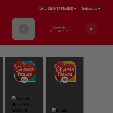
Live :
CHANTE FRANCE
Webradios
Cendrillon
TELEPHONE