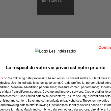
POUR MOI LA
DEBOUT
VIE VA
COMMENCER
Contin
ANTE FRANCE)
Le respect de votre vie privée est notre priorité
 CHANTE FRANCE, diffusée en Avril 2021
ers
do the following data processing based on your consent and/or our legitimate int
device; Use limited data to select advertising; Create profiles for personalised adver
vertising; Measure advertising performance; Measure content performance; Unders
ns of data from different sources; Develop and improve services; Create profiles to 
épôt de cookies que vous avez exprimé. Si vous souhaitez
alised content; Use limited data to select content; Ensure security, prevent and detect
ertising and content; Save and communicate privacy choices. These technologies
e accord en cliquant sur le bouton ci-dessous.
and browsing data to offer following functionalities: Identify devices based on infor
eolocation data; Match and combine data from other data sources; Link different de