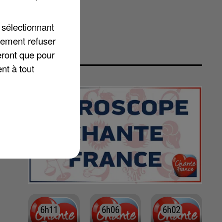
 sélectionnant
lement refuser
eront que pour
nt à tout
6h11
6h11
6h06
6h06
6h02
6h02