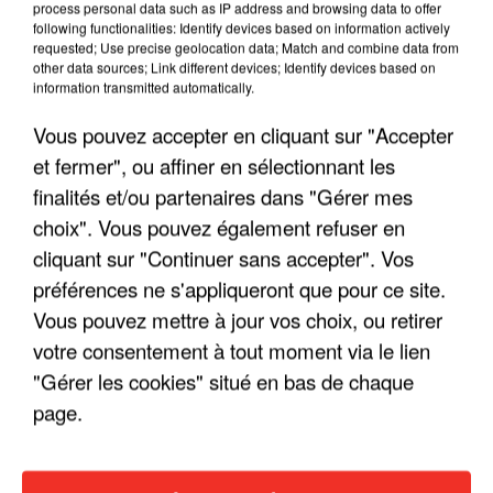
process personal data such as IP address and browsing data to offer
08.02.26 – LE LIBERTÉ, RENNES
following functionalities: Identify devices based on information actively
requested; Use precise geolocation data; Match and combine data from
11.02.26 – ZÉNITH, ROUEN
other data sources; Link different devices; Identify devices based on
information transmitted automatically.
12.02.26 – ZÉNITH, ORLÉANS
Vous pouvez accepter en cliquant sur "Accepter
13.02.26 – ZÉNITH, CAEN
et fermer", ou affiner en sélectionnant les
24.02.26 – ZÉNITH, CLERMONT-FERRAND
finalités et/ou partenaires dans "Gérer mes
choix". Vous pouvez également refuser en
25.02.26 – LE PALIO, BOULAZAC
cliquant sur "Continuer sans accepter". Vos
27.02.26 – ARÉNA, POITIERS
préférences ne s'appliqueront que pour ce site.
Vous pouvez mettre à jour vos choix, ou retirer
28.02.26 – ARKÉA ARÉNA, BORDEAUX
votre consentement à tout moment via le lien
01.03.26 – ZÉNITH, PAU
"Gérer les cookies" situé en bas de chaque
06.03.26 – LDLC ARÉNA, LYON
page.
07.03.26 – ZÉNITH, STRASBOURG
14.03.26 – ACCOR ARENA, PARIS