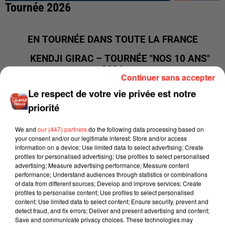
Tournée 2026
EN TOURNÉE DANS TOUTE LA FRANCE
KENDJI GIRAC – TOURNÉE "NOS 10 ANS"
2026
Continuer sans accepter
DÉCOUVREZ TOUTES LES DATES DE LA TOURNÉE
Le respect de votre vie privée est notre
2026 DE KENDJI GIRAC ET RÉSERVEZ VOS
priorité
PLACES DE CONCERT POUR L'UNE DES DATES DE
SA TOURNÉE.
We and
our (447) partners
do the following data processing based on
your consent and/or our legitimate interest: Store and/or access
31.01.26 – ZÉNITH, AMIENS
information on a device; Use limited data to select advertising; Create
profiles for personalised advertising; Use profiles to select personalised
01.02.26 – Antarès, Le Mans
advertising; Measure advertising performance; Measure content
performance; Understand audiences through statistics or combinations
04.02.26 – ZÉNITH, NANTES
of data from different sources; Develop and improve services; Create
profiles to personalise content; Use profiles to select personalised
05.02.26 – ARÉNA, BREST
content; Use limited data to select content; Ensure security, prevent and
detect fraud, and fix errors; Deliver and present advertising and content;
07.02.26 – ARÉNA LOIRE, ANGERS
Save and communicate privacy choices. These technologies may