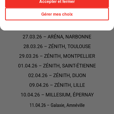
Accepter et fermer
19.03.26 – SUMMUM, GRENOBLE
Gérer mes choix
20.03.26 – NIKAÏA, NICE
21.03.26 – LE DÔME, MARSEILLE
27.03.26 – ARÉNA, NARBONNE
28.03.26 – ZÉNITH, TOULOUSE
29.03.26 – ZÉNITH, MONTPELLIER
01.04.26 – ZÉNITH, SAINT-ÉTIENNE
02.04.26 – ZÉNITH, DIJON
09.04.26 – ZÉNITH, LILLE
10.04.26 – MILLESIUM, ÉPERNAY
11.04.26 – Galaxie, Amnéville