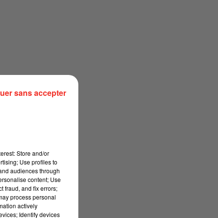
uer sans accepter
erest: Store and/or
tising; Use profiles to
tand audiences through
personalise content; Use
 fraud, and fix errors;
 may process personal
mation actively
vices; Identify devices