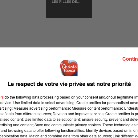
LES FILLES DE
MON PAYS
Contin
FRANCE)
Le respect de votre vie privée est notre priorité
sur CHANTE FRANCE, diffusée en Octobre 2018
ers
do the following data processing based on your consent and/or our legitimate int
device; Use limited data to select advertising; Create profiles for personalised adver
vertising; Measure advertising performance; Measure content performance; Unders
ns of data from different sources; Develop and improve services; Create profiles to 
épôt de cookies que vous avez exprimé. Si vous souhaitez
alised content; Use limited data to select content; Ensure security, prevent and detect
ertising and content; Save and communicate privacy choices. These technologies
e accord en cliquant sur le bouton ci-dessous.
and browsing data to offer following functionalities: Identify devices based on infor
eolocation data; Match and combine data from other data sources; Link different de