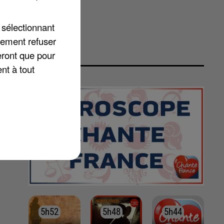
 sélectionnant
lement refuser
eront que pour
nt à tout
5h52
5h52
5h48
5h48
5h44
5h44