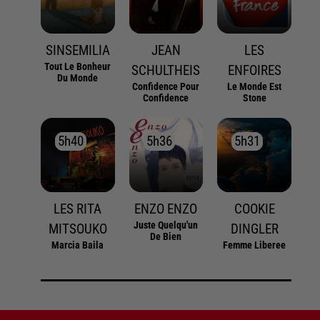
SINSEMILIA
JEAN
LES
Tout Le Bonheur
SCHULTHEIS
ENFOIRES
Du Monde
Confidence Pour
Le Monde Est
Confidence
Stone
5h40
5h40
5h36
5h36
5h31
5h31
LES RITA
ENZO ENZO
COOKIE
Juste Quelqu'un
MITSOUKO
DINGLER
De Bien
Marcia Baila
Femme Liberee