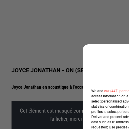
JOYCE JONATHAN - ON (SESSION CHANTE 
Joyce Jonathan en acoustique à l'occasion de son Interview 
We and
our (447) partn
access information on a 
select personalised ad
statistics or combinatio
Cet élément est masqué compte-tenu du refus du d
profiles to select person
Deliver and present adv
l'afficher, merci de nous donner votr
data such as IP address 
requested; Use precise g