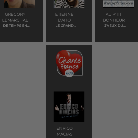
GREGORY
ETIENNE
AU P'TIT
LEMARCHAL
DAHO
BONHEUR
DE TEMPS EN
LE GRAND
J'VEUX DU
TEMPS
SOMMEIL
SOLEIL
ENRICO
MACIAS