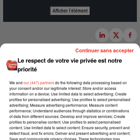
Afficher l'élément
Continuer sans accepter
Le respect de votre vie privée est notre
priorité
We and
our (447) partners
do the following data processing based on
your consent and/or our legitimate interest: Store and/or access
information on a device; Use limited data to select advertising; Create
profiles for personalised advertising; Use profiles to select personalised
advertising; Measure advertising performance; Measure content
performance; Understand audiences through statistics or combinations
of data from different sources; Develop and improve services; Create
profiles to personalise content; Use profiles to select personalised
content; Use limited data to select content; Ensure security, prevent and
detect fraud, and fix errors; Deliver and present advertising and content;
Save and communicate privacy choices. These technologies may