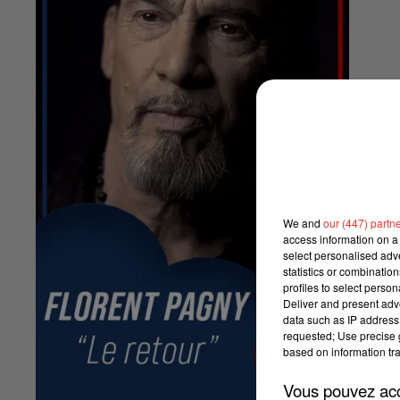
We and
our (447) partn
access information on a 
select personalised ad
statistics or combinatio
profiles to select person
Deliver and present adv
data such as IP address 
requested; Use precise g
based on information tra
Vous pouvez acce