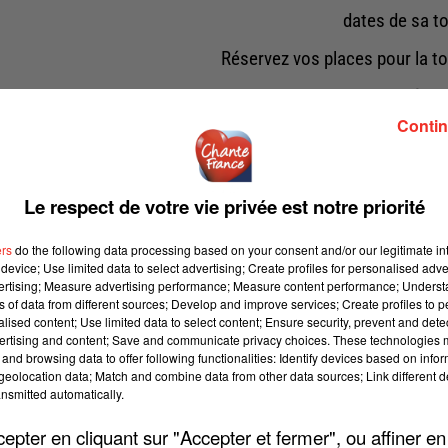
dates de sa t
Réservez vos places pour la t
04.02.26 – Zénit
Contin
06.02.26 – Zénit
08.02.26 – Zénith 
Le respect de votre vie privée est notre priorité
10.02.26 – Zénit
12.02.26 – Zénit
ers
do the following data processing based on your consent and/or our legitimate int
device; Use limited data to select advertising; Create profiles for personalised adver
14.02.26 – Zénith 
vertising; Measure advertising performance; Measure content performance; Unders
ns of data from different sources; Develop and improve services; Create profiles to 
alised content; Use limited data to select content; Ensure security, prevent and detect
16.02.26 – Zénith
ertising and content; Save and communicate privacy choices. These technologies
and browsing data to offer following functionalities: Identify devices based on infor
18.02.26 – Zénith 
eolocation data; Match and combine data from other data sources; Link different de
nsmitted automatically.
20.02.26 – Zénith
pter en cliquant sur "Accepter et fermer", ou affiner en
22.02.26 – Zénit