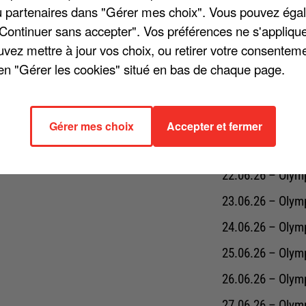
/ou partenaires dans "Gérer mes choix". Vous pouvez éga
16.06.26 – Olymp
"Continuer sans accepter". Vos préférences ne s'appliqu
17.06.26 – Olymp
uvez mettre à jour vos choix, ou retirer votre consenteme
en "Gérer les cookies" situé en bas de chaque page.
18.06.26 – Olymp
19.06.26 – Olymp
20.06.26 – Olymp
Gérer mes choix
Accepter et fermer
21.06.26 – Olymp
22.06.26 – Olymp
23.06.26 – Olymp
24.06.26 – Olymp
25.06.26 – Olymp
26.06.26 – Olymp
27.06.26 – Olymp