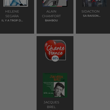
HELENE
ALAIN
SIDACTION
SEGARA
CHAMFORT
SA RAISON
D'ETRE 2018
IL Y A TROP DE
BAMBOU
GENS QUI
T'AIMENT
JACQUES
BREL