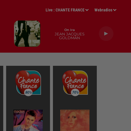
Live :
CHANTE FRANCE
Webradios
On Ira
JEAN JACQUES
GOLDMAN