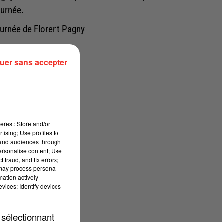
ournée.
ournée de Florent Pagny
h de Nancy
uer sans accepter
h de Rouen
de Bordeaux
h de Lyon
h de Dijon
erest: Store and/or
tising; Use profiles to
de Toulouse
tand audiences through
personalise content; Use
 fraud, and fix errors;
 de Genève
 may process personal
mation actively
de Bruxelles
vices; Identify devices
 de Nantes
 sélectionnant
h de Lille