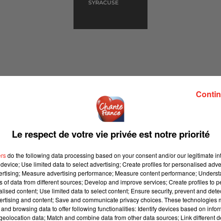
SYRACUSE
Contin
SSION CHANTE FRANCE)
Le respect de votre vie privée est notre priorité
ew sur CHANTE FRANCE, diffusée en Octobre 2017
ers
do the following data processing based on your consent and/or our legitimate int
device; Use limited data to select advertising; Create profiles for personalised adver
vertising; Measure advertising performance; Measure content performance; Unders
ns of data from different sources; Develop and improve services; Create profiles to 
épôt de cookies que vous avez exprimé. Si vous souhaitez
alised content; Use limited data to select content; Ensure security, prevent and detect
ertising and content; Save and communicate privacy choices. These technologies
e accord en cliquant sur le bouton ci-dessous.
and browsing data to offer following functionalities: Identify devices based on infor
eolocation data; Match and combine data from other data sources; Link different de