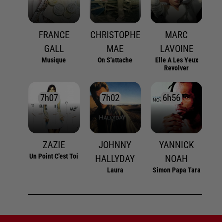
FRANCE
CHRISTOPHE
MARC
GALL
MAE
LAVOINE
Musique
On S'attache
Elle A Les Yeux
Revolver
7h07
7h07
7h02
7h02
6h56
6h56
ZAZIE
JOHNNY
YANNICK
Un Point C'est Toi
HALLYDAY
NOAH
Laura
Simon Papa Tara