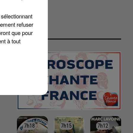
 sélectionnant
lement refuser
eront que pour
nt à tout
7h18
7h18
7h15
7h15
7h12
7h12