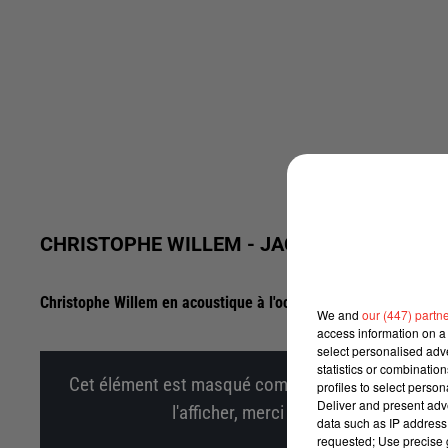
CHRISTOPHE WILLEM - JACQUES A DIT (SE
Christophe Willem en acoustique à l'occasion de son Intervi
We and
our (447) partn
access information on a 
select personalised ad
statistics or combinatio
Cet élément est masqué compte-tenu du refus du d
profiles to select person
Deliver and present adv
l'afficher, merci de nous donner votr
data such as IP address 
requested; Use precise g