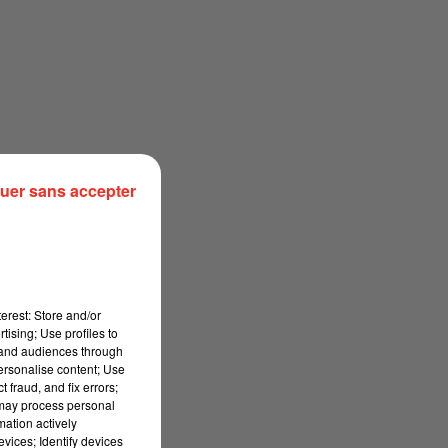
uer sans accepter
erest: Store and/or
tising; Use profiles to
tand audiences through
personalise content; Use
 fraud, and fix errors;
 may process personal
mation actively
vices; Identify devices