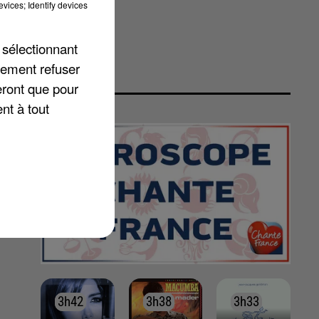
vices; Identify devices
 sélectionnant
lement refuser
eront que pour
nt à tout
3h42
3h42
3h38
3h38
3h33
3h33