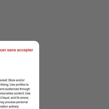
uer sans accepter
erest: Store and/or
tising; Use profiles to
tand audiences through
personalise content; Use
 fraud, and fix errors;
 may process personal
mation actively