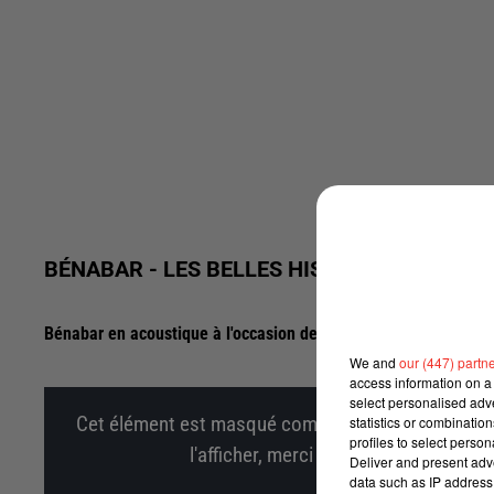
BÉNABAR - LES BELLES HISTOIRES (SESSI
Bénabar en acoustique à l'occasion de son Interview sur CHA
We and
our (447) partn
access information on a 
select personalised ad
statistics or combinatio
Cet élément est masqué compte-tenu du refus du d
profiles to select person
l'afficher, merci de nous donner votr
Deliver and present adv
data such as IP address 