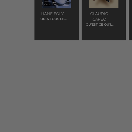
LIANE FOLY
CLAUDIO
ON A TOUS LE
CAPEO
DROIT
QU'EST CE QU'IL
ME RESTERA