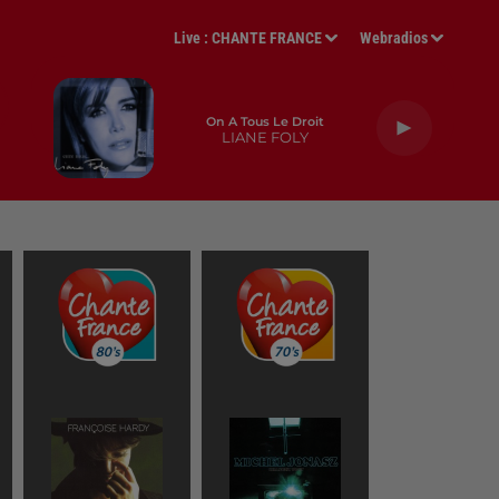
Live :
CHANTE FRANCE
Webradios
On A Tous Le Droit
LIANE FOLY