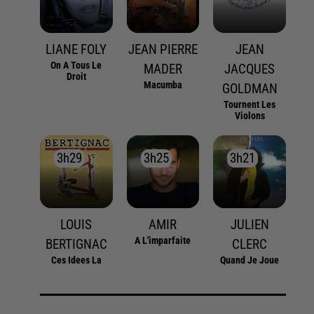
LIANE FOLY
JEAN PIERRE
JEAN
On A Tous Le
MADER
JACQUES
Droit
Macumba
GOLDMAN
Tournent Les
Violons
3h29
3h29
3h25
3h25
3h21
3h21
LOUIS
AMIR
JULIEN
A L'imparfaite
BERTIGNAC
CLERC
Ces Idees La
Quand Je Joue