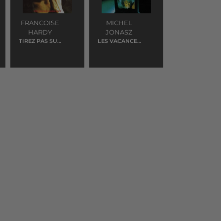
FRANCOISE
MICHEL
HARDY
JONASZ
TIREZ PAS SUR
LES VACANCES
L'AMBULANCE
AU BORD DE LA
MER